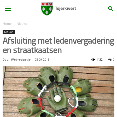
Home
Nieuws
Nieuws
Afsluiting met ledenvergadering
en straatkaatsen
Door
Webredactie
-
05-09-2018
1132
0