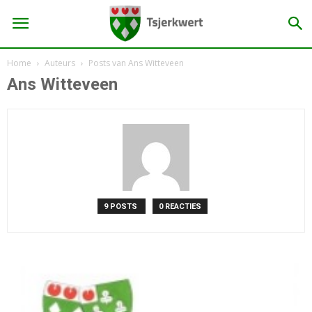
Home
Auteurs
Posts van Ans Witteveen
Ans Witteveen
9 POSTS
0 REACTIES