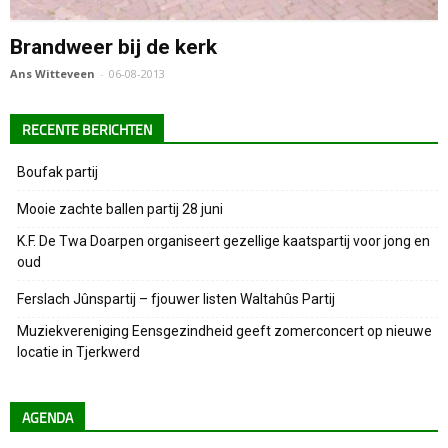
Brandweer bij de kerk
Ans Witteveen
-
06-08-2013
RECENTE BERICHTEN
Boufak partij
Mooie zachte ballen partij 28 juni
K.F. De Twa Doarpen organiseert gezellige kaatspartij voor jong en
oud
Ferslach Jûnspartij – fjouwer listen Waltahûs Partij
Muziekvereniging Eensgezindheid geeft zomerconcert op nieuwe
locatie in Tjerkwerd
AGENDA