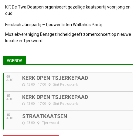
K.F. De Twa Doarpen organiseert gezellige kaatspartij voor jong en
oud
Ferslach Jûnspartij – fjouwer listen Waltahûs Partij
Muziekvereniging Eensgezindheid geeft zomerconcert op nieuwe
locatie in Tjerkwerd
AGENDA
08
KERK OPEN TSJERKEPAAD
AUG
13:00 - 17:00
Sint Petruskerk
15
KERK OPEN TSJERKEPAAD
AUG
13:00 - 17:00
Sint Petruskerk
15
STRAATKAATSEN
AUG
13:00
Tjerkwerd