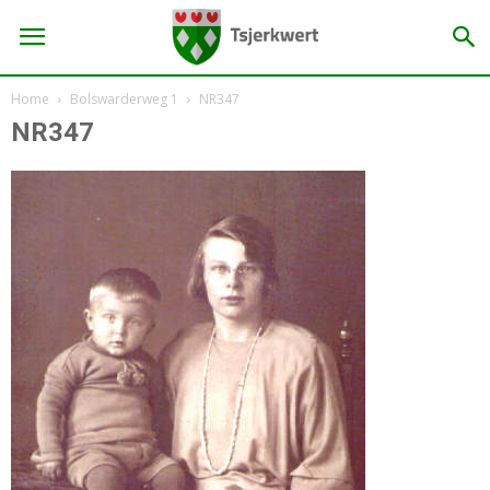
Home
Bolswarderweg 1
NR347
NR347