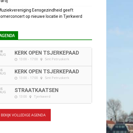
artij
uziekvereniging Eensgezindheid geeft
omerconcert op nieuwe locatie in Tjerkwerd
AGENDA
08
KERK OPEN TSJERKEPAAD
AUG
13:00 - 17:00
Sint Petruskerk
15
KERK OPEN TSJERKEPAAD
AUG
13:00 - 17:00
Sint Petruskerk
15
STRAATKAATSEN
AUG
13:00
Tjerkwerd
BEKIJK VOLLEDIGE AGENDA