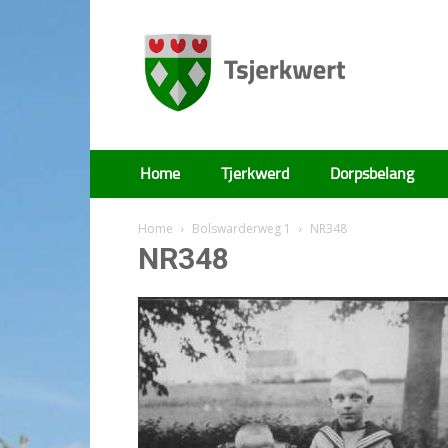
Tsjerkwert
Home
Tjerkwerd
Dorpsbelang
Home
Bolswarderweg 1
NR348
NR348