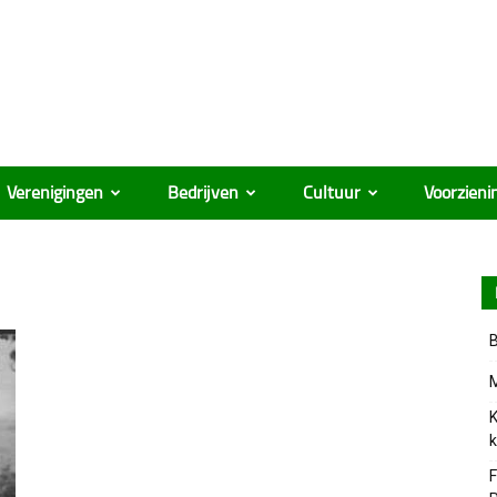
Verenigingen
Bedrijven
Cultuur
Voorzieni
B
M
K
k
F