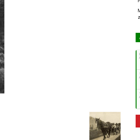
P
M
z