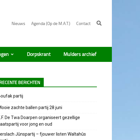
Nieuws
Agenda (Op de M.A.T.)
Contact
ngen
Dorpskrant
Mulders archief
RECENTE BERICHTEN
oufak partij
ooie zachte ballen partij 28 juni
.F. De Twa Doarpen organiseert gezellige
aatspartij voor jong en oud
erslach Jûnspartij – fjouwer listen Waltahûs