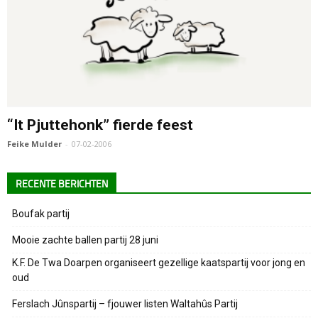
“It Pjuttehonk” fierde feest
Feike Mulder
-
07-02-2006
RECENTE BERICHTEN
Boufak partij
Mooie zachte ballen partij 28 juni
K.F. De Twa Doarpen organiseert gezellige kaatspartij voor jong en
oud
Ferslach Jûnspartij – fjouwer listen Waltahûs Partij