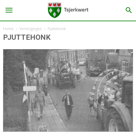
Home
Verenigingen
Pjuttehonk
PJUTTEHONK