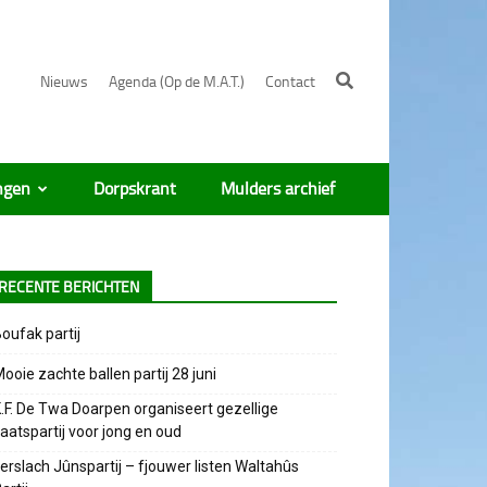
Nieuws
Agenda (Op de M.A.T.)
Contact
ngen
Dorpskrant
Mulders archief
RECENTE BERICHTEN
oufak partij
ooie zachte ballen partij 28 juni
.F. De Twa Doarpen organiseert gezellige
aatspartij voor jong en oud
erslach Jûnspartij – fjouwer listen Waltahûs