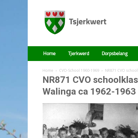
Tsjerkwert
Home
Tjerkwerd
Dorpsbelang
Home
CVO-School 1960-1969
NR871 CVO schoolk
NR871 CVO schoolklass
Walinga ca 1962-1963