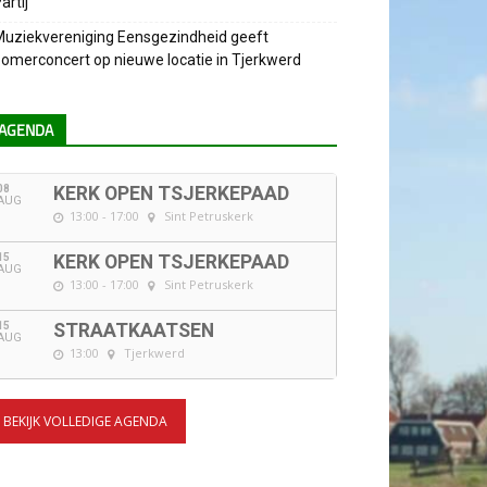
artij
uziekvereniging Eensgezindheid geeft
omerconcert op nieuwe locatie in Tjerkwerd
AGENDA
08
KERK OPEN TSJERKEPAAD
AUG
13:00 - 17:00
Sint Petruskerk
15
KERK OPEN TSJERKEPAAD
AUG
13:00 - 17:00
Sint Petruskerk
15
STRAATKAATSEN
AUG
13:00
Tjerkwerd
BEKIJK VOLLEDIGE AGENDA