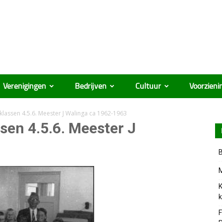
Verenigingen
Bedrijven
Cultuur
Voorzieni
lassen 4.5.6. Meester J Walinga ca 1962-1963
en 4.5.6. Meester J
B
M
K
k
F