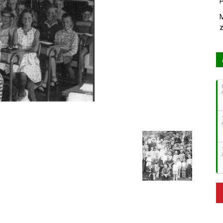
P
M
z