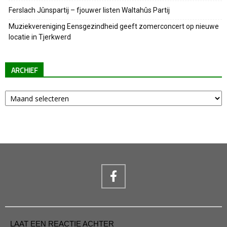
Ferslach Jûnspartij – fjouwer listen Waltahûs Partij
Muziekvereniging Eensgezindheid geeft zomerconcert op nieuwe
locatie in Tjerkwerd
ARCHIEF
Archief
LAAT EEN REACTIE ACHTER