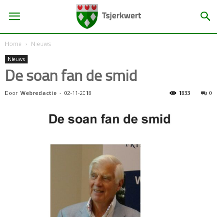
Home
Nieuws
Nieuws
De soan fan de smid
Door
Webredactie
-
02-11-2018
1833
0