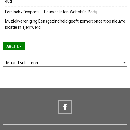
oud
Ferslach Jûnspartij – fjouwer listen Waltahûs Partij
Muziekvereniging Eensgezindheid geeft zomerconcert op nieuwe
locatie in Tjerkwerd
ARCHIEF
Archief