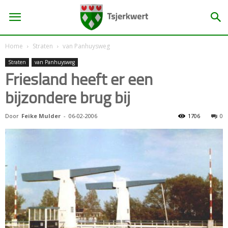
Home
Straten
van Panhuysweg
Straten
van Panhuysweg
Friesland heeft er een
bijzondere brug bij
Door
Feike Mulder
-
06-02-2006
1706
0