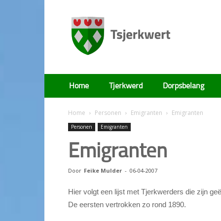
Tsjerkwert
Home
Tjerkwerd
Dorpsbelang
Home
Personen
Emigranten
Emigranten
Personen
Emigranten
Emigranten
Door
Feike Mulder
-
06-04-2007
Hier volgt een lijst met Tjerkwerders die zijn g
De eersten vertrokken zo rond 1890.