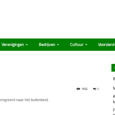
Verenigingen
Bedrijven
Cultuur
Voorzieni
B
M
1652
0
K
eëmigreerd naar het buitenland.
k
F