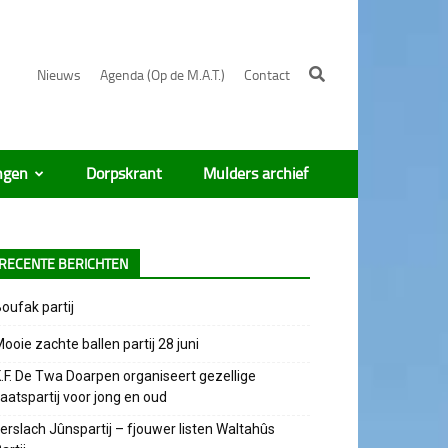
Nieuws
Agenda (Op de M.A.T.)
Contact
ngen
Dorpskrant
Mulders archief
RECENTE BERICHTEN
oufak partij
ooie zachte ballen partij 28 juni
.F. De Twa Doarpen organiseert gezellige
aatspartij voor jong en oud
erslach Jûnspartij – fjouwer listen Waltahûs