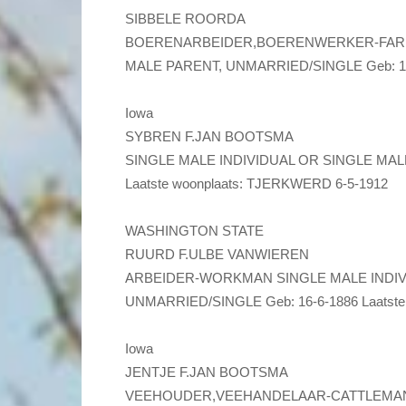
SIBBELE ROORDA
BOERENARBEIDER,BOERENWERKER-FARME
MALE PARENT, UNMARRIED/SINGLE Geb: 1-7
Iowa
SYBREN F.JAN BOOTSMA
SINGLE MALE INDIVIDUAL OR SINGLE MALE
Laatste woonplaats: TJERKWERD 6-5-1912
WASHINGTON STATE
RUURD F.ULBE VANWIEREN
ARBEIDER-WORKMAN SINGLE MALE INDIV
UNMARRIED/SINGLE Geb: 16-6-1886 Laatste
Iowa
JENTJE F.JAN BOOTSMA
VEEHOUDER,VEEHANDELAAR-CATTLEMAN 