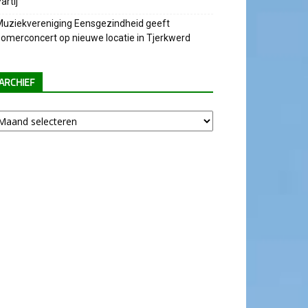
artij
uziekvereniging Eensgezindheid geeft
omerconcert op nieuwe locatie in Tjerkwerd
ARCHIEF
chief