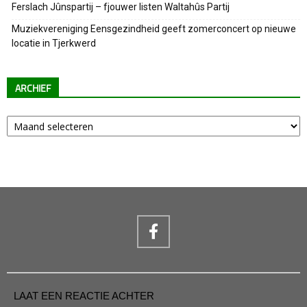
Ferslach Jûnspartij – fjouwer listen Waltahûs Partij
Muziekvereniging Eensgezindheid geeft zomerconcert op nieuwe
locatie in Tjerkwerd
ARCHIEF
Archief
LAAT EEN REACTIE ACHTER