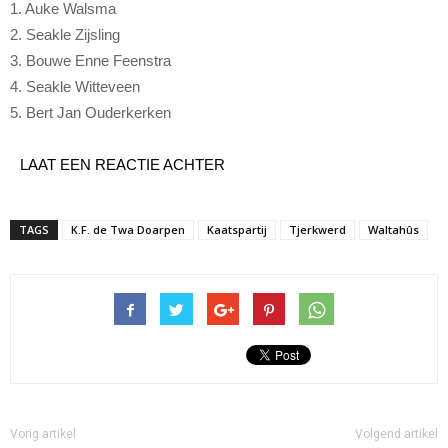
1. Auke Walsma
2. Seakle Zijsling
3. Bouwe Enne Feenstra
4. Seakle Witteveen
5. Bert Jan Ouderkerken
LAAT EEN REACTIE ACHTER
TAGS
K.F. de Twa Doarpen
Kaatspartij
Tjerkwerd
Waltahûs
Vorig artikel
Volgend artikel