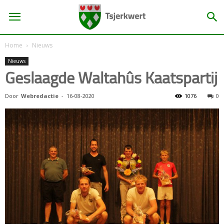
Home
Nieuws
Nieuws
Geslaagde Waltahûs Kaatspartij
Door
Webredactie
-
16-08-2020
1076
0