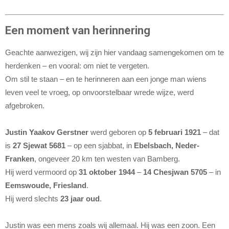
Een moment van herinnering
Geachte aanwezigen, wij zijn hier vandaag samengekomen om te
herdenken – en vooral: om niet te vergeten.
Om stil te staan – en te herinneren aan een jonge man wiens
leven veel te vroeg, op onvoorstelbaar wrede wijze, werd
afgebroken.
Justin Yaakov Gerstner
werd geboren op
5 februari 1921
– dat
is
27 Sjewat 5681
– op een sjabbat, in
Ebelsbach, Neder-
Franken
, ongeveer 20 km ten westen van Bamberg.
Hij werd vermoord op
31 oktober 1944
–
14 Chesjwan 5705
– in
Eemswoude, Friesland
.
Hij werd slechts
23 jaar oud
.
Justin was een mens zoals wij allemaal. Hij was een zoon. Een