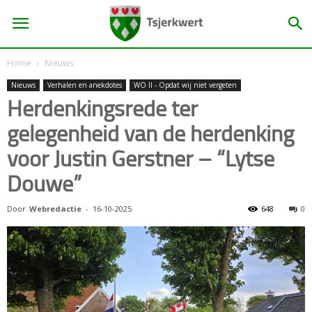
Home
Nieuws
Nieuws
Verhalen en anekdotes
WO II - Opdat wij niet vergeten
Herdenkingsrede ter
gelegenheid van de herdenking
voor Justin Gerstner – “Lytse
Douwe”
Door
Webredactie
-
16-10-2025
648
0