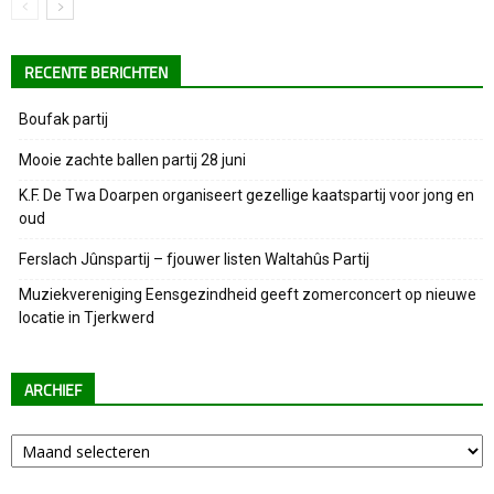
RECENTE BERICHTEN
Boufak partij
Mooie zachte ballen partij 28 juni
K.F. De Twa Doarpen organiseert gezellige kaatspartij voor jong en
oud
Ferslach Jûnspartij – fjouwer listen Waltahûs Partij
Muziekvereniging Eensgezindheid geeft zomerconcert op nieuwe
locatie in Tjerkwerd
ARCHIEF
Archief