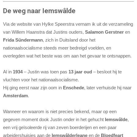
De weg naar Iemswâlde
Via de website van Hylke Speerstra vernam ik uit de verzameling
van Willem Haanstra dat Justins ouders,
Salamon Gerstner
en
Frida Sündermann
, zich in Duitsland door het
nationaalsocialisme steeds meer bedreigd voelden, en
overlegden wat het beste was om aan het gevaar te ontsnappen.
Al in
1934
– Justin was toen pas
13 jaar oud
– besloot hij te
vluchten voor het nationaalsocialisme.
Hij ging eerst naar zijn oom in
Enschede
, later verhuisde hij naar
Amsterdam
.
Wanneer en waarom is niet precies bekend, maar op een
gegeven moment dook Justin onder in het gehucht
Iemswâlde
,
een vrij geïsoleerde rij van zeven boerderijen en een paar
arbeidershuisjes aan de
Iemswâlderleane
en de
Bloedfeart