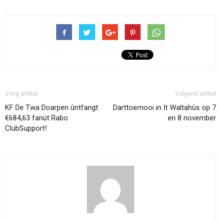
Vorig artikel
Volgend artikel
KF De Twa Doarpen ûntfangt
Darttoernooi in It Waltahûs op 7
€684,63 fanút Rabo
en 8 november
ClubSupport!