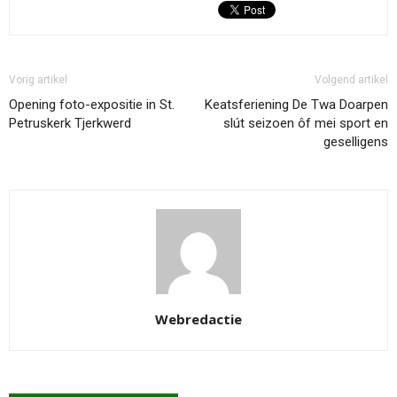
Vorig artikel
Volgend artikel
Opening foto-expositie in St.
Keatsferiening De Twa Doarpen
Petruskerk Tjerkwerd
slút seizoen ôf mei sport en
geselligens
Webredactie