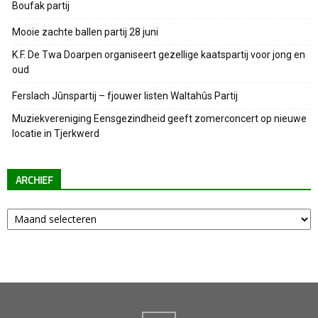
Boufak partij
Mooie zachte ballen partij 28 juni
K.F. De Twa Doarpen organiseert gezellige kaatspartij voor jong en
oud
Ferslach Jûnspartij – fjouwer listen Waltahûs Partij
Muziekvereniging Eensgezindheid geeft zomerconcert op nieuwe
locatie in Tjerkwerd
ARCHIEF
Archief