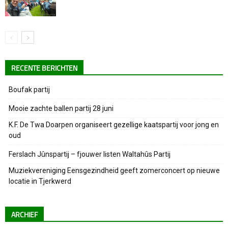
RECENTE BERICHTEN
Boufak partij
Mooie zachte ballen partij 28 juni
K.F. De Twa Doarpen organiseert gezellige kaatspartij voor jong en
oud
Ferslach Jûnspartij – fjouwer listen Waltahûs Partij
Muziekvereniging Eensgezindheid geeft zomerconcert op nieuwe
locatie in Tjerkwerd
ARCHIEF