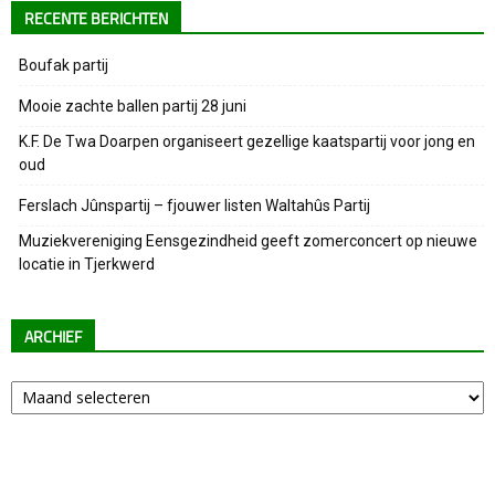
RECENTE BERICHTEN
Boufak partij
Mooie zachte ballen partij 28 juni
K.F. De Twa Doarpen organiseert gezellige kaatspartij voor jong en
oud
Ferslach Jûnspartij – fjouwer listen Waltahûs Partij
Muziekvereniging Eensgezindheid geeft zomerconcert op nieuwe
locatie in Tjerkwerd
ARCHIEF
Archief