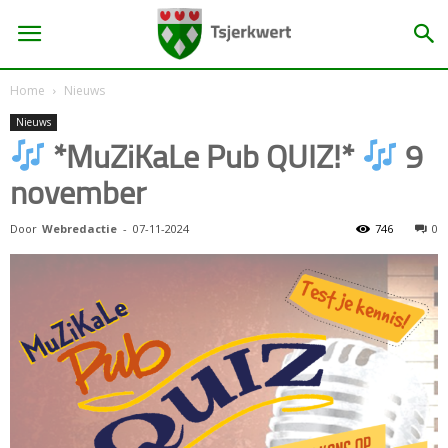
Home
Nieuws
Nieuws
*MuZiKaLe Pub QUIZ!*
9
november
Door
Webredactie
-
07-11-2024
746
0