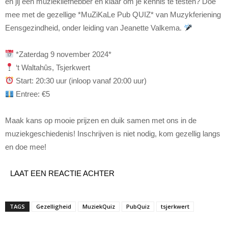
en jij een muziekliefhebber en klaar om je kennis te testen? Doe
mee met de gezellige *MuZiKaLe Pub QUIZ* van Muzykferiening
Eensgezindheid, onder leiding van Jeanette Valkema.
*Zaterdag 9 november 2024*
‘t Waltahûs, Tsjerkwert
Start: 20:30 uur (inloop vanaf 20:00 uur)
Entree: €5
Maak kans op mooie prijzen en duik samen met ons in de
muziekgeschiedenis! Inschrijven is niet nodig, kom gezellig langs
en doe mee!
LAAT EEN REACTIE ACHTER
TAGS
Gezelligheid
MuziekQuiz
PubQuiz
tsjerkwert