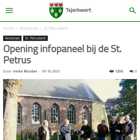
Home
Kerkstraat
St. Petruskerk
Kerkstraat
St. Petruskerk
Opening infopaneel bij de St.
Petrus
Door
Feike Mulder
-
09-10-2005
1206
0