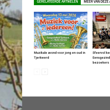
GERELATEERDE ARTIKELEN
MEER VAN DEZE
Muzikale avond voor jong en oud in
Sfeervol ke
Tjerkwerd
Eensgezindh
bezoekers