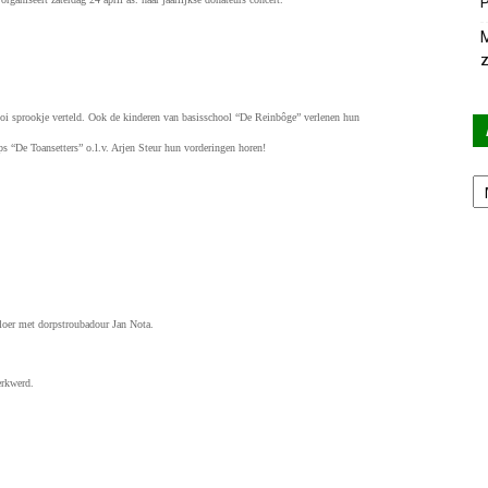
P
M
z
i sprookje verteld.
Ook de kinderen van basisschool “De Reinbôge” verlenen hun
ps “De Toansetters” o.l.v. Arjen Steur hun vorderingen horen!
Ar
vloer met dorpstroubadour Jan Nota.
erkwerd.