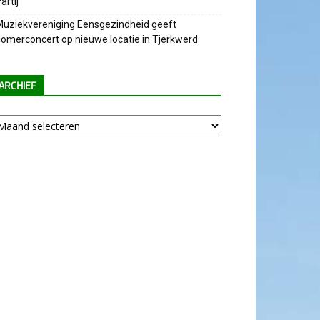
artij
uziekvereniging Eensgezindheid geeft
omerconcert op nieuwe locatie in Tjerkwerd
ARCHIEF
chief