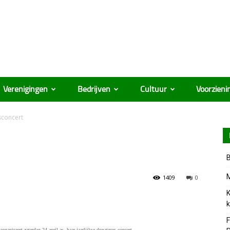
Verenigingen
Bedrijven
Cultuur
Voorzieni
sconcert
B
M
1409
0
K
k
F
ganiseert zaterdag 24 april as. haar jaarlijkse donateurs concert.