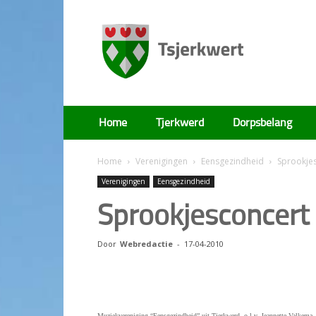
Tsjerkwert
Home
Tjerkwerd
Dorpsbelang
Home
Verenigingen
Eensgezindheid
Sprookje
Verenigingen
Eensgezindheid
Sprookjesconcert
Door
Webredactie
-
17-04-2010
Muziekvereniging “Eensgezindheid” uit Tjerkwerd, o.l.v. Jeannette Valkema, or