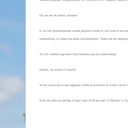
Dit jaar met als thema: sprookjes.
E
r zal veel sprookjesachtige muziek gespeeld worden en ook wordt er een moo
medewerking, zij zingen een aantal sprookjesliedjes. Verder laat het jeugdkor
Tot slot verleend slagwerker Wim Houtsma nog zijn medewerking!
Kortom, een avond vol muziek!
Na het concert kan er nog nagepraat worden en misschien de voetjes van de 
Komt dus allen op zaterdag 24 april vanaf 20.00 uur naar “
it Waltahûs” te Tj