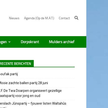
Nieuws
Agenda (Op de M.A.T.)
Contact
ngen
Dorpskrant
Mulders archief
RECENTE BERICHTEN
oufak partij
ooie zachte ballen partij 28 juni
.F. De Twa Doarpen organiseert gezellige
aatspartij voor jong en oud
erslach Jûnspartij – fjouwer listen Waltahûs