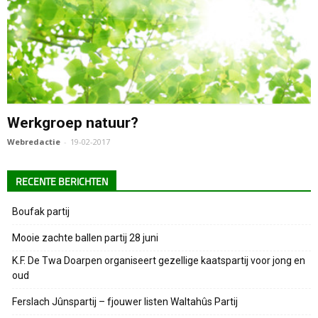
Werkgroep natuur?
Webredactie
-
19-02-2017
RECENTE BERICHTEN
Boufak partij
Mooie zachte ballen partij 28 juni
K.F. De Twa Doarpen organiseert gezellige kaatspartij voor jong en
oud
Ferslach Jûnspartij – fjouwer listen Waltahûs Partij