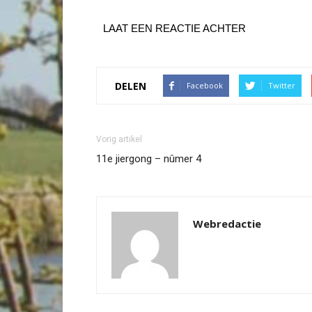
LAAT EEN REACTIE ACHTER
DELEN
Facebook
Twitter
Vorig artikel
11e jiergong – nûmer 4
Webredactie