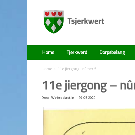
Tsjerkwert
Home
Tjerkwerd
Dorpsbelang
Home
11e jiergong - nûmer 5
11e jiergong – n
Door
Webredactie
-
29-05-2020