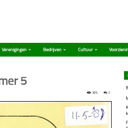
Verenigingen
Bedrijven
Cultuur
Voorzieni
ûmer 5
B
305
0
M
K
k
F