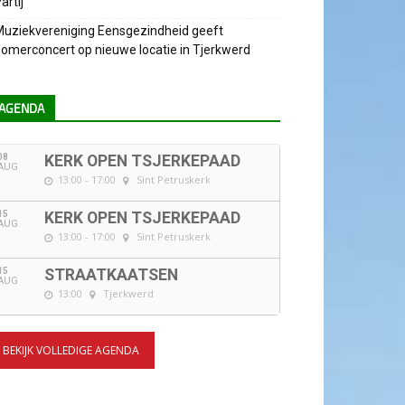
artij
uziekvereniging Eensgezindheid geeft
omerconcert op nieuwe locatie in Tjerkwerd
AGENDA
08
KERK OPEN TSJERKEPAAD
AUG
13:00 - 17:00
Sint Petruskerk
15
KERK OPEN TSJERKEPAAD
AUG
13:00 - 17:00
Sint Petruskerk
15
STRAATKAATSEN
AUG
13:00
Tjerkwerd
BEKIJK VOLLEDIGE AGENDA