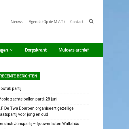
Nieuws
Agenda (Op de M.A.T.)
Contact
ngen
Dorpskrant
Mulders archief
RECENTE BERICHTEN
oufak partij
ooie zachte ballen partij 28 juni
.F. De Twa Doarpen organiseert gezellige
aatspartij voor jong en oud
erslach Jûnspartij – fjouwer listen Waltahûs