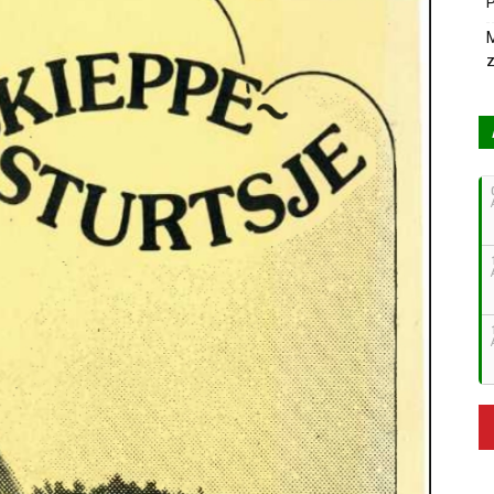
P
M
z