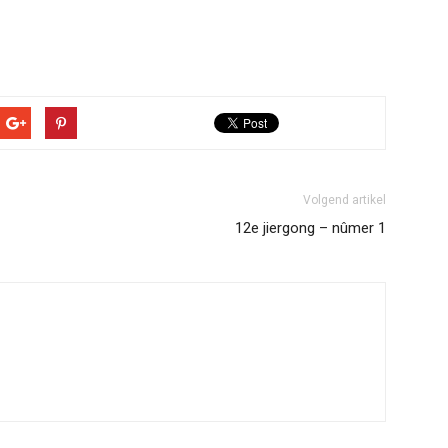
Volgend artikel
12e jiergong – nûmer 1