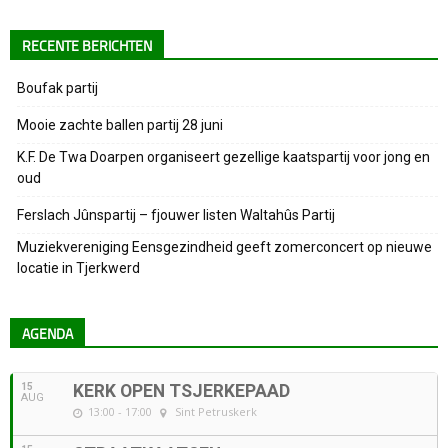
RECENTE BERICHTEN
Boufak partij
Mooie zachte ballen partij 28 juni
K.F. De Twa Doarpen organiseert gezellige kaatspartij voor jong en
oud
Ferslach Jûnspartij – fjouwer listen Waltahûs Partij
Muziekvereniging Eensgezindheid geeft zomerconcert op nieuwe
locatie in Tjerkwerd
AGENDA
15
KERK OPEN TSJERKEPAAD
AUG
13:00 - 17:00
Sint Petruskerk