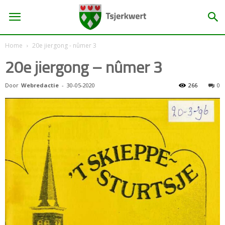
Home
20e jiergong - nûmer 3
20e jiergong – nûmer 3
Door
Webredactie
-
30-05-2020
266
0