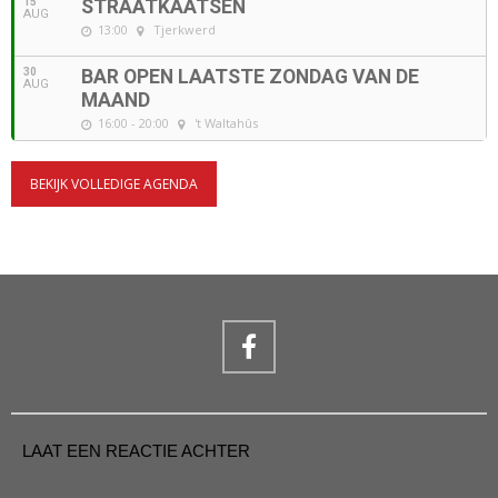
15
STRAATKAATSEN
AUG
13:00
Tjerkwerd
30
BAR OPEN LAATSTE ZONDAG VAN DE
AUG
MAAND
16:00 - 20:00
't Waltahûs
BEKIJK VOLLEDIGE AGENDA
LAAT EEN REACTIE ACHTER