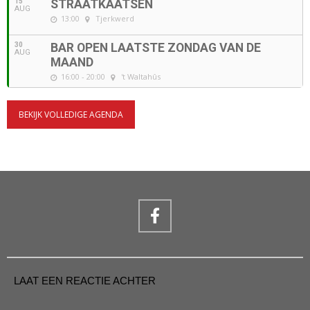
15
STRAATKAATSEN
AUG
13:00
Tjerkwerd
30
BAR OPEN LAATSTE ZONDAG VAN DE
AUG
MAAND
16:00 - 20:00
't Waltahûs
BEKIJK VOLLEDIGE AGENDA
LAAT EEN REACTIE ACHTER