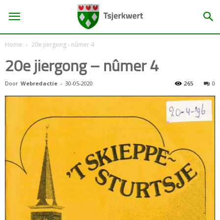
Home
20e jiergong - nûmer 4
20e jiergong – nûmer 4
Door
Webredactie
-
30-05-2020
265
0