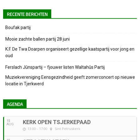
RECENTE BERICHTEN
Boufak partij
Mooie zachte ballen partij 28 juni
K.F. De Twa Doarpen organiseert gezellige kaatspartij voor jong en
oud
Ferslach Jûnspartij – fjouwer listen Waltahûs Partij
Muziekvereniging Eensgezindheid geeft zomerconcert op nieuwe
locatie in Tjerkwerd
AGENDA
15
KERK OPEN TSJERKEPAAD
AUG
13:00 - 17:00
Sint Petruskerk