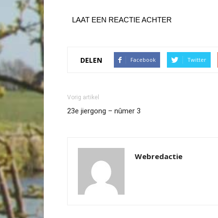
LAAT EEN REACTIE ACHTER
DELEN
Facebook
Twitter
Vorig artikel
23e jiergong – nûmer 3
Webredactie