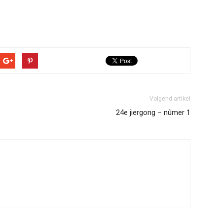
Volgend artikel
24e jiergong – nûmer 1