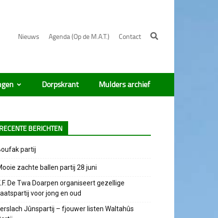
Nieuws
Agenda (Op de M.A.T.)
Contact
ngen
Dorpskrant
Mulders archief
RECENTE BERICHTEN
oufak partij
ooie zachte ballen partij 28 juni
.F. De Twa Doarpen organiseert gezellige
aatspartij voor jong en oud
erslach Jûnspartij – fjouwer listen Waltahûs