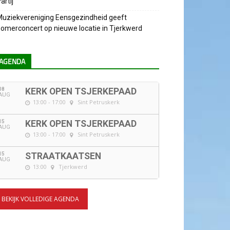
artij
uziekvereniging Eensgezindheid geeft
omerconcert op nieuwe locatie in Tjerkwerd
AGENDA
08
KERK OPEN TSJERKEPAAD
AUG
13:00 - 17:00
Sint Petruskerk
15
KERK OPEN TSJERKEPAAD
AUG
13:00 - 17:00
Sint Petruskerk
15
STRAATKAATSEN
AUG
13:00
Tjerkwerd
BEKIJK VOLLEDIGE AGENDA