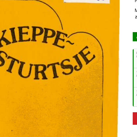
P
M
z