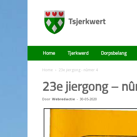
Tsjerkwert
Home
Tjerkwerd
Dorpsbelang
Home
23e jiergong - nûmer 4
23e jiergong – n
Door
Webredactie
-
30-05-2020