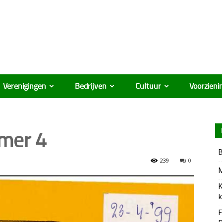
Verenigingen
Bedrijven
Cultuur
Voorzieni
ûmer 4
B
239
0
M
K
k
F