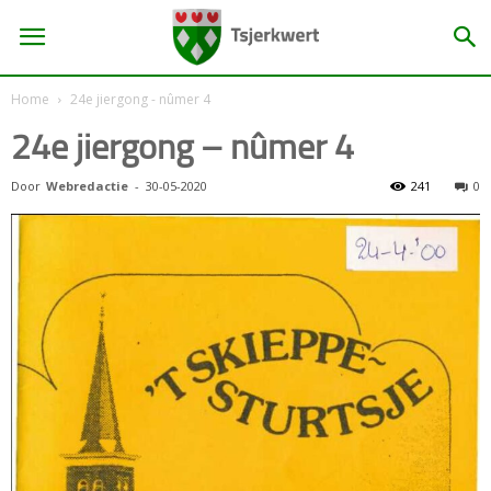
Home
24e jiergong - nûmer 4
24e jiergong – nûmer 4
Door
Webredactie
-
30-05-2020
241
0