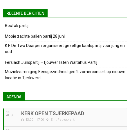
RECENTE BERICHTEN
Boufak partij
Mooie zachte ballen partij 28 juni
K.F. De Twa Doarpen organiseert gezellige kaatspartij voor jong en
oud
Ferslach Jûnspartij – fjouwer listen Waltahûs Partij
Muziekvereniging Eensgezindheid geeft zomerconcert op nieuwe
locatie in Tjerkwerd
AGENDA
15
KERK OPEN TSJERKEPAAD
AUG
13:00 - 17:00
Sint Petruskerk