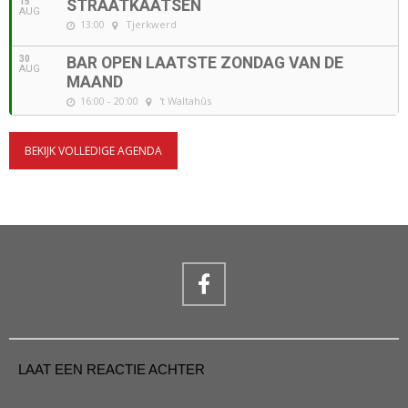
15
STRAATKAATSEN
AUG
13:00
Tjerkwerd
30
BAR OPEN LAATSTE ZONDAG VAN DE
AUG
MAAND
16:00 - 20:00
't Waltahûs
BEKIJK VOLLEDIGE AGENDA
LAAT EEN REACTIE ACHTER