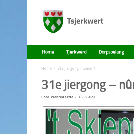
Tsjerkwert
Home
Tjerkwerd
Dorpsbelang
Home
31e jiergong - nûmer 1
31e jiergong – n
Door
Webredactie
-
30-05-2020