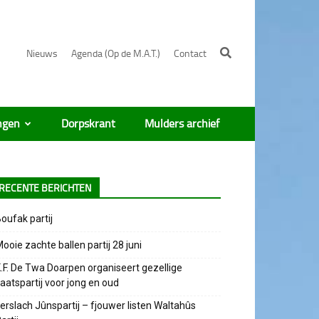
Nieuws
Agenda (Op de M.A.T.)
Contact
ngen
Dorpskrant
Mulders archief
RECENTE BERICHTEN
oufak partij
ooie zachte ballen partij 28 juni
.F. De Twa Doarpen organiseert gezellige
aatspartij voor jong en oud
erslach Jûnspartij – fjouwer listen Waltahûs