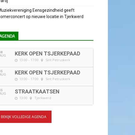
artij
uziekvereniging Eensgezindheid geeft
omerconcert op nieuwe locatie in Tjerkwerd
AGENDA
08
KERK OPEN TSJERKEPAAD
AUG
13:00 - 17:00
Sint Petruskerk
15
KERK OPEN TSJERKEPAAD
AUG
13:00 - 17:00
Sint Petruskerk
15
STRAATKAATSEN
AUG
13:00
Tjerkwerd
BEKIJK VOLLEDIGE AGENDA