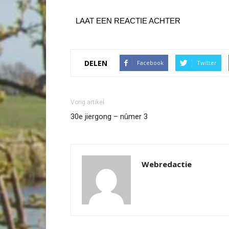
LAAT EEN REACTIE ACHTER
DELEN
Facebook
Twitter
Vorig artikel
30e jiergong – nûmer 3
Webredactie