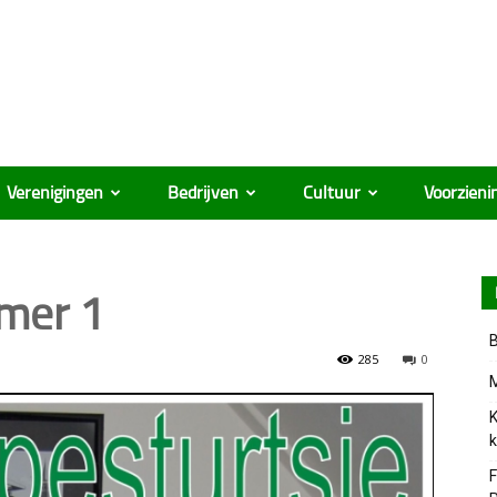
Verenigingen
Bedrijven
Cultuur
Voorzieni
ûmer 1
B
285
0
M
K
k
F