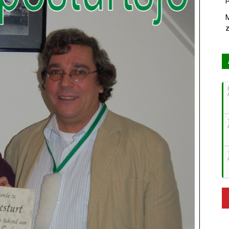
P
M
z