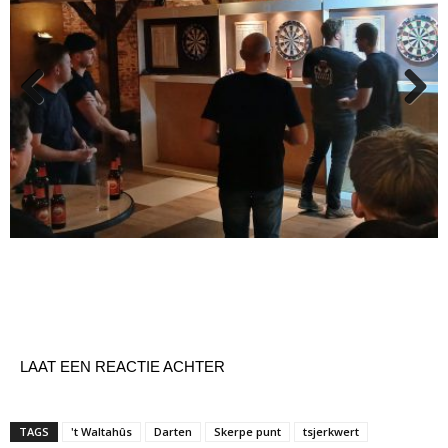
Previous
Next
LAAT EEN REACTIE ACHTER
TAGS
't Waltahûs
Darten
Skerpe punt
tsjerkwert