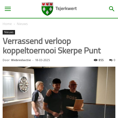
Home
Nieuws
Nieuws
Verrassend verloop
koppeltoernooi Skerpe Punt
Door
Webredactie
-
18-03-2025
855
0