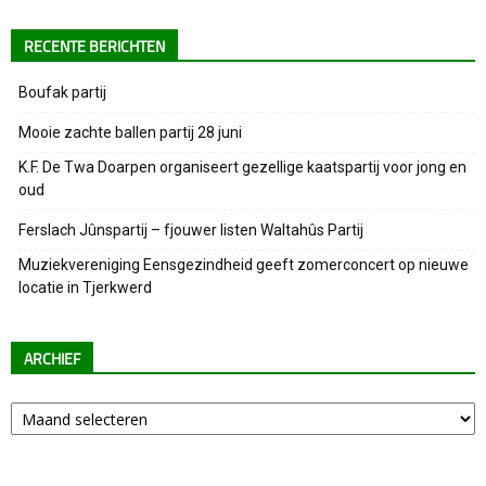
RECENTE BERICHTEN
Boufak partij
Mooie zachte ballen partij 28 juni
K.F. De Twa Doarpen organiseert gezellige kaatspartij voor jong en
oud
Ferslach Jûnspartij – fjouwer listen Waltahûs Partij
Muziekvereniging Eensgezindheid geeft zomerconcert op nieuwe
locatie in Tjerkwerd
ARCHIEF
Archief