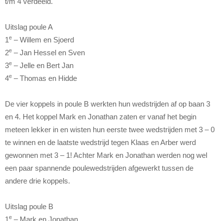
t/m 4 verdeeld.
Uitslag poule A
e
1
– Willem en Sjoerd
e
2
– Jan Hessel en Sven
e
3
– Jelle en Bert Jan
e
4
– Thomas en Hidde
De vier koppels in poule B werkten hun wedstrijden af op baan 3
en 4. Het koppel Mark en Jonathan zaten er vanaf het begin
meteen lekker in en wisten hun eerste twee wedstrijden met 3 – 0
te winnen en de laatste wedstrijd tegen Klaas en Arber werd
gewonnen met 3 – 1! Achter Mark en Jonathan werden nog wel
een paar spannende poulewedstrijden afgewerkt tussen de
andere drie koppels.
Uitslag poule B
e
1
– Mark en Jonathan