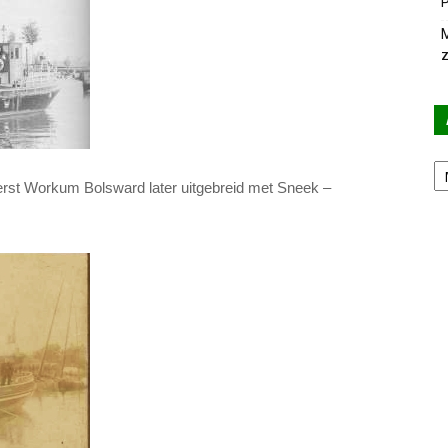
P
M
z
Ar
Eerst Workum Bolsward later uitgebreid met Sneek –