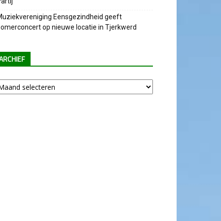
artij
uziekvereniging Eensgezindheid geeft
omerconcert op nieuwe locatie in Tjerkwerd
ARCHIEF
chief