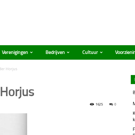
Verenigingen
Bedrijven
Cultuur
Voorzieni
der Horjus
 Horjus
B
M
1625
0
K
k
F