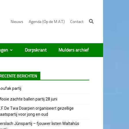
Nieuws
Agenda (Op de M.A.T.)
Contact
ngen
Dorpskrant
Mulders archief
RECENTE BERICHTEN
oufak partij
ooie zachte ballen partij 28 juni
.F. De Twa Doarpen organiseert gezellige
aatspartij voor jong en oud
erslach Jûnspartij – fjouwer listen Waltahûs