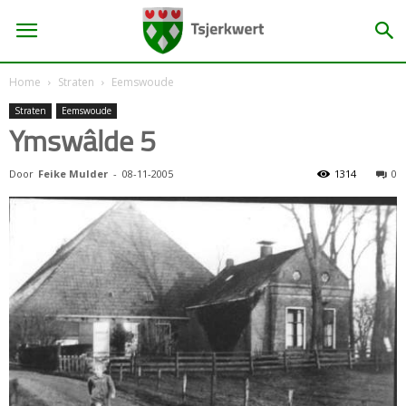
Home
Straten
Eemswoude
Straten
Eemswoude
Ymswâlde 5
Door
Feike Mulder
-
08-11-2005
1314
0