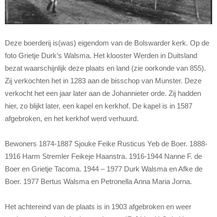
Deze boerderij is(was) eigendom van de Bolswarder kerk. Op de
foto Grietje Durk’s Walsma. Het klooster Werden in Duitsland
bezat waarschijnlijk deze plaats en land (zie oorkonde van 855).
Zij verkochten het in 1283 aan de bisschop van Munster. Deze
verkocht het een jaar later aan de Johannieter orde. Zij hadden
hier, zo blijkt later, een kapel en kerkhof. De kapel is in 1587
afgebroken, en het kerkhof werd verhuurd.
Bewoners 1874-1887 Sjouke Feike Rusticus Yeb de Boer. 1888-
1916 Harm Stremler Feikeje Haanstra. 1916-1944 Nanne F. de
Boer en Grietje Tacoma. 1944 – 1977 Durk Walsma en Afke de
Boer. 1977 Bertus Walsma en Petronella Anna Maria Jorna.
Het achtereind van de plaats is in 1903 afgebroken en weer