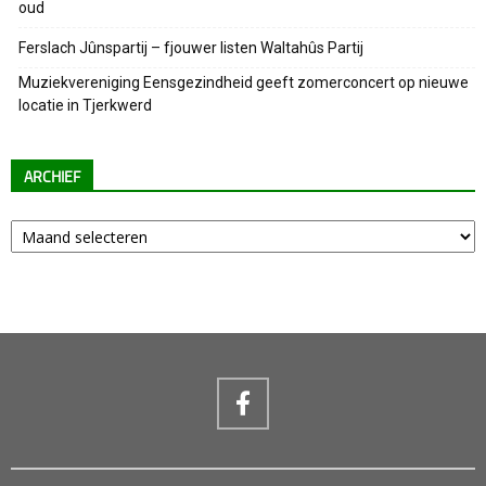
oud
Ferslach Jûnspartij – fjouwer listen Waltahûs Partij
Muziekvereniging Eensgezindheid geeft zomerconcert op nieuwe
locatie in Tjerkwerd
ARCHIEF
Archief