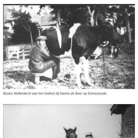
Bouke Welbedacht aan het melken bij Nanne de Boer op Eemswoude.