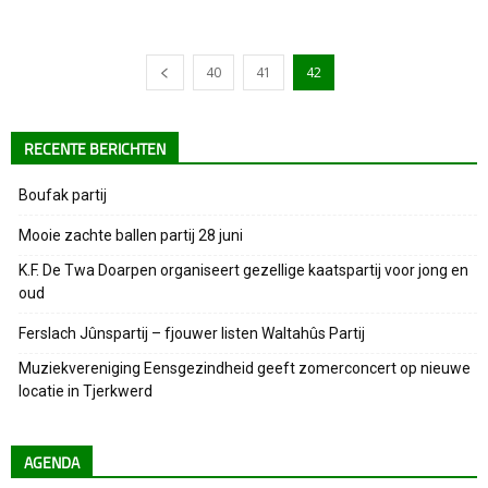
40
41
42
RECENTE BERICHTEN
Boufak partij
Mooie zachte ballen partij 28 juni
K.F. De Twa Doarpen organiseert gezellige kaatspartij voor jong en
oud
Ferslach Jûnspartij – fjouwer listen Waltahûs Partij
Muziekvereniging Eensgezindheid geeft zomerconcert op nieuwe
locatie in Tjerkwerd
AGENDA