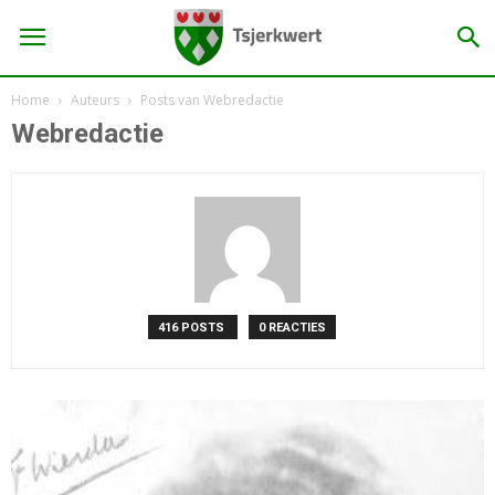
Home
Auteurs
Posts van Webredactie
Webredactie
416 POSTS
0 REACTIES