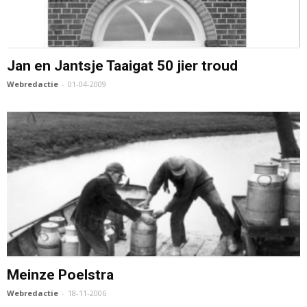
Jan en Jantsje Taaigat 50 jier troud
Webredactie
-
01-04-2009
Meinze Poelstra
Webredactie
-
18-11-2006