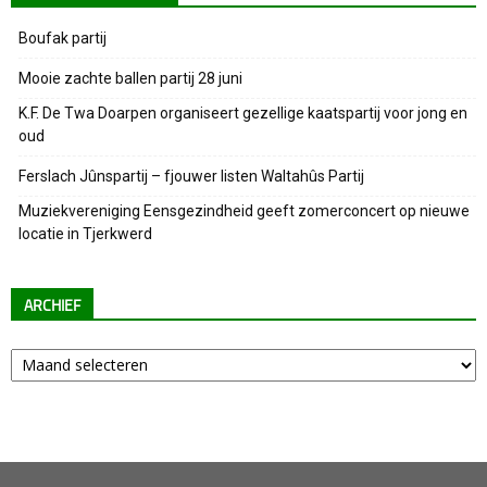
Boufak partij
Mooie zachte ballen partij 28 juni
K.F. De Twa Doarpen organiseert gezellige kaatspartij voor jong en
oud
Ferslach Jûnspartij – fjouwer listen Waltahûs Partij
Muziekvereniging Eensgezindheid geeft zomerconcert op nieuwe
locatie in Tjerkwerd
ARCHIEF
Archief