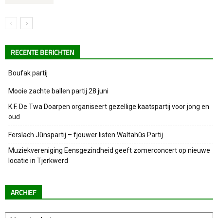
RECENTE BERICHTEN
Boufak partij
Mooie zachte ballen partij 28 juni
K.F. De Twa Doarpen organiseert gezellige kaatspartij voor jong en
oud
Ferslach Jûnspartij – fjouwer listen Waltahûs Partij
Muziekvereniging Eensgezindheid geeft zomerconcert op nieuwe
locatie in Tjerkwerd
ARCHIEF
Archief