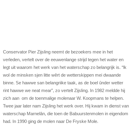
Conservator Pier Zijsling neemt de bezoekers mee in het
verleden, vertelt over de eeuwenlange strijd tegen het water en
legt uit waarom het werk van het waterschap zo belangrijk is. “lk
wol de minsken sjen litte wêrt de wetterskippen mei dwaande
binne. Se hawwe san belangriike taak, as de boel ûnder wetter
rint hawwe we neat mear”, zo vertelt Zijsling. In 1982 meldde hij
zich aan om de toenmalige molenaar W. Koopmans te helpen.
Twee jaar later nam Zijsling het werk over. Hij kwam in dienst van
waterschap Marnelân, die toen de Babuurstenmolen in eigendom
had. In 1990 ging de molen naar De Fryske Mole.