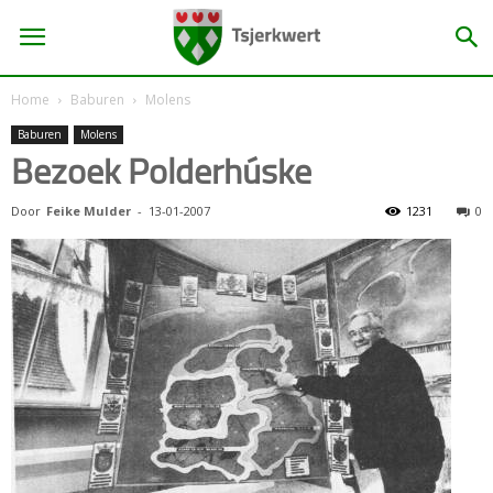
Home
Baburen
Molens
Baburen
Molens
Bezoek Polderhúske
Door
Feike Mulder
-
13-01-2007
1231
0