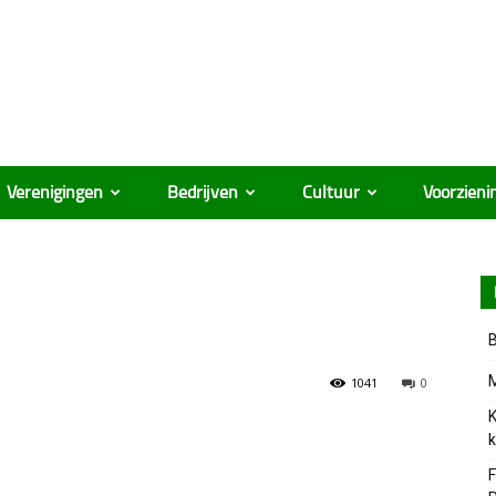
Verenigingen
Bedrijven
Cultuur
Voorzieni
B
M
1041
0
K
k
F