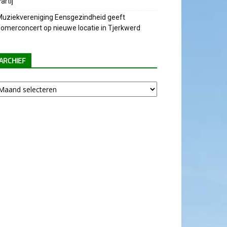
artij
uziekvereniging Eensgezindheid geeft
omerconcert op nieuwe locatie in Tjerkwerd
ARCHIEF
chief