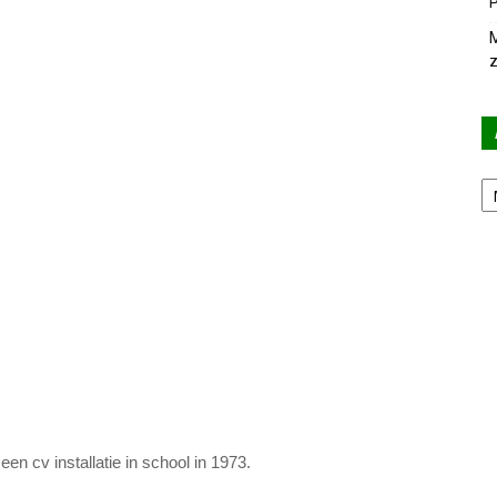
P
M
z
Ar
n cv installatie in school in 1973.