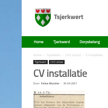
Tsjerkwert
Home
Tjerkwerd
Dorpsbelang
Home
Tsjerkwert
CVO school
CV installatie
Tsjerkwert
CVO school
CV installatie
Door
Feike Mulder
-
30-04-2007