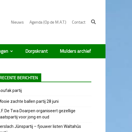
Nieuws
Agenda (Op de M.A.T.)
Contact
ngen
Dorpskrant
Mulders archief
RECENTE BERICHTEN
oufak partij
ooie zachte ballen partij 28 juni
.F. De Twa Doarpen organiseert gezellige
aatspartij voor jong en oud
erslach Jûnspartij – fjouwer listen Waltahûs