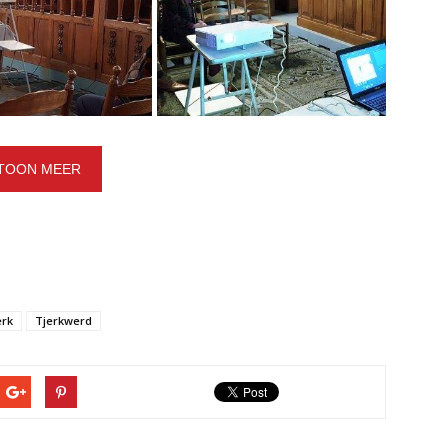
TOON MEER
erk
Tjerkwerd