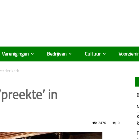
Verenigingen
Bedrijven
Cultuur
Voorzieni
werder kerk
preekte’ in
B
M
K
2476
0
k
F