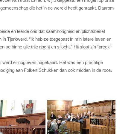
voel van trots. En ach, wij Skieppesturten mogen op onze
ze gemeenschap die het in de wereld heeft gemaakt. Daarom
 boeide en leerde ons dat saamhorigheid en plichtsbesef
n in Tjerkwerd. “Ik heb ze toegepast in m’n latere leven en
e binne alle trije rjocht en sljocht.” Hij sloot z’n “preek”
 werd er nog even nagekaart. Het was een prachtige
nodiging aan Folkert Schukken dan ook midden in de roos.