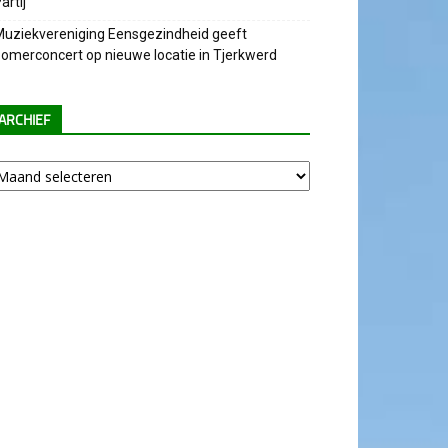
artij
uziekvereniging Eensgezindheid geeft
omerconcert op nieuwe locatie in Tjerkwerd
ARCHIEF
chief