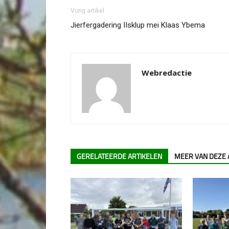
Vorig artikel
Jierfergadering IIsklup mei Klaas Ybema
Webredactie
GERELATEERDE ARTIKELEN
MEER VAN DEZE