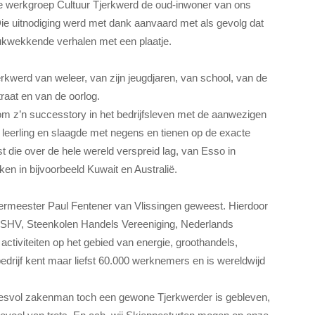
de werkgroep Cultuur Tjerkwerd de oud-inwoner van ons
Die uitnodiging werd met dank aanvaard met als gevolg dat
ukwekkende verhalen met een plaatje.
rkwerd van weleer, van zijn jeugdjaren, van school, van de
raat en van de oorlog.
m z’n successtory in het bedrijfsleven met de aanwezigen
 leerling en slaagde met negens en tienen op de exacte
t die over de hele wereld verspreid lag, van Esso in
ken in bijvoorbeeld Kuwait en Australië.
leermeester Paul Fentener van Vlissingen geweest. Hierdoor
jf SHV, Steenkolen Handels Vereeniging, Nederlands
 activiteiten op het gebied van energie, groothandels,
edrijf kent maar liefst 60.000 werknemers en is wereldwijd
cesvol zakenman toch een gewone Tjerkwerder is gebleven,