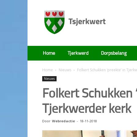
Tsjerkwert
Home
Tjerkwerd
Dorpsbelang
Home
Nieuws
Folkert Schukken ‘preekte’ in Tjerk
Nieuws
Folkert Schukken ‘
Tjerkwerder kerk
Door
Webredactie
-
18-11-2018