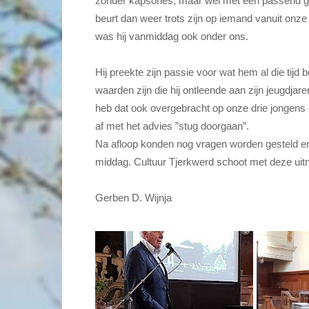
zonder kapsones, maar wel met een passend ge
beurt dan weer trots zijn op iemand vanuit on
was hij vanmiddag ook onder ons.
Hij preekte zijn passie voor wat hem al die tijd
waarden zijn die hij ontleende aan zijn jeugdjare
heb dat ook overgebracht op onze drie jongens en s
af met het advies ”stug doorgaan”.
Na afloop konden nog vragen worden gesteld en
middag. Cultuur Tjerkwerd schoot met deze uit
Gerben D. Wijnja