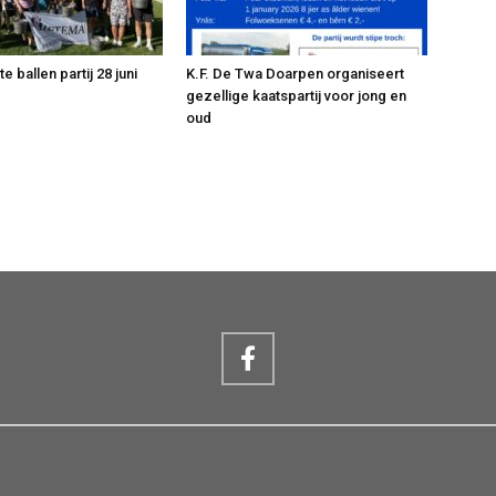
 ballen partij 28 juni
K.F. De Twa Doarpen organiseert
gezellige kaatspartij voor jong en
oud