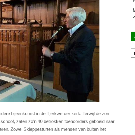
P
M
z
Ar
re bijeenkomst in de Tjerkwerder kerk. Terwijl de zon
 schoof, zaten zo’n 40 betrokken toehoorders geboeid naar
teren. Zowel Skieppesturten als mensen van buiten het