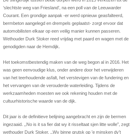
‘slechtste weg van Friesland’, na een poll van de Leeuwarder
Courant. Een grondige aanpak -er werd opnieuw geasfalteerd,
bermbeton aangelegd en drempels geplaatst- zorgt ervoor dat
automobilisten elkaar op een veilig manier kunnen passeren.
Wethouder Durk Stoker reed vrijdag met paard en wagen met de
genodigden naar de Hemdijk.
Het toekomstbestendig maken van de weg begon al in 2016. Het
was geen eenvoudige klus, onder andere door het verwijderen
van het teerhoudende asfalt, het verstevigen van de fundering en
het vervangen van de verouderde waterleiding. Tijdens de
werkzaamheden moesten we ook rekening houden met de
cultuurhistorische waarde van de dijk.
Dit jaar is de definitieve belijning aangebracht en zijn de bermen
ingezaaid. ,,No is it sa fier dat wy it risseltaat sjen litte wolle”, zegt
wethouder Durk Stoker. ,,Wy binne grutsk op ’e minsken dy’t