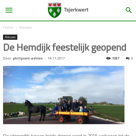
Home
Nieuws
Nieuws
De Hemdijk feestelijk geopend
Door
philipseit-admin
-
14-11-2017
1087
0
De slingerdijk tussen beide dorpen werd in 2015 verkozen tot de