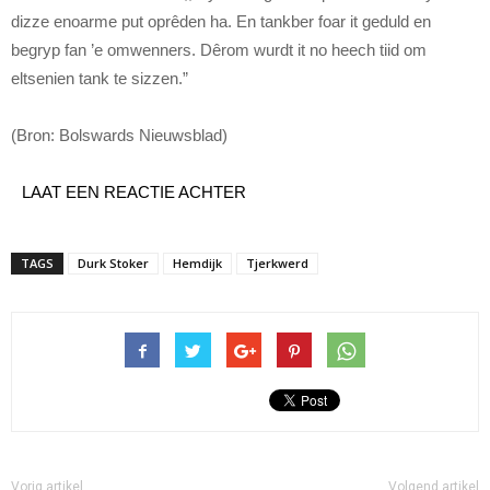
dizze enoarme put oprêden ha. En tankber foar it geduld en
begryp fan ’e omwenners. Dêrom wurdt it no heech tiid om
eltsenien tank te sizzen.”
(Bron: Bolswards Nieuwsblad)
LAAT EEN REACTIE ACHTER
TAGS
Durk Stoker
Hemdijk
Tjerkwerd
Vorig artikel
Volgend artikel