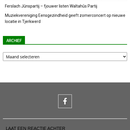
Ferslach Jûnspartij – fjouwer listen Waltahûs Partij
Muziekvereniging Eensgezindheid geeft zomerconcert op nieuwe
locatie in Tjerkwerd
ARCHIEF
Archief
LAAT EEN REACTIE ACHTER