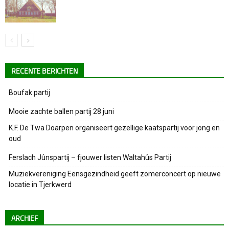
RECENTE BERICHTEN
Boufak partij
Mooie zachte ballen partij 28 juni
K.F. De Twa Doarpen organiseert gezellige kaatspartij voor jong en
oud
Ferslach Jûnspartij – fjouwer listen Waltahûs Partij
Muziekvereniging Eensgezindheid geeft zomerconcert op nieuwe
locatie in Tjerkwerd
ARCHIEF