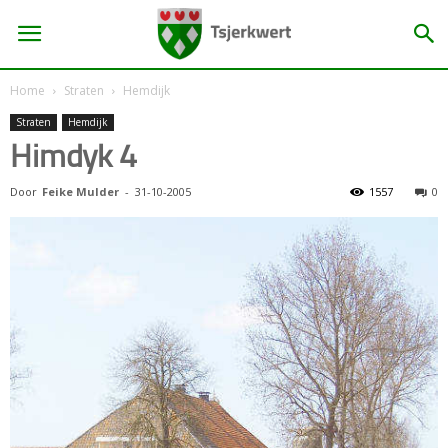
Home
Straten
Hemdijk
Straten
Hemdijk
Himdyk 4
Door
Feike Mulder
-
31-10-2005
1557
0