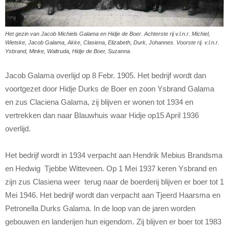
Het gezin van Jacob Michiels Galama en Hidje de Boer. Achterste rij v.l.n.r. Michiel,
Wietske, Jacob Galama, Akke, Clasiena, Elizabeth, Durk, Johannes. Voorste rij. v.l.n.r.
Ysbrand, Minke, Waltruda, Hidje de Boer, Suzanna.
Jacob Galama overlijd op 8 Febr. 1905. Het bedrijf wordt dan
voortgezet door Hidje Durks de Boer en zoon Ysbrand Galama
en zus Claciena Galama, zij blijven er wonen tot 1934 en
vertrekken dan naar Blauwhuis waar Hidje op15 April 1936
overlijd.
Het bedrijf wordt in 1934 verpacht aan Hendrik Mebius Brandsma
en Hedwig Tjebbe Witteveen. Op 1 Mei 1937 keren Ysbrand en
zijn zus Clasiena weer terug naar de boerderij blijven er boer tot 1
Mei 1946. Het bedrijf wordt dan verpacht aan Tjeerd Haarsma en
Petronella Durks Galama. In de loop van de jaren worden
gebouwen en landerijen hun eigendom. Zij blijven er boer tot 1983