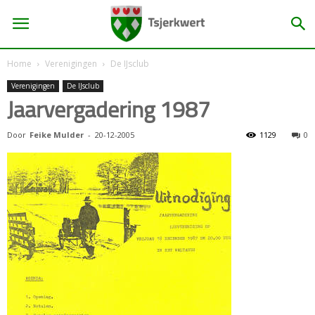
Home
Verenigingen
De IJsclub
Verenigingen
De IJsclub
Jaarvergadering 1987
Door
Feike Mulder
-
20-12-2005
1129
0