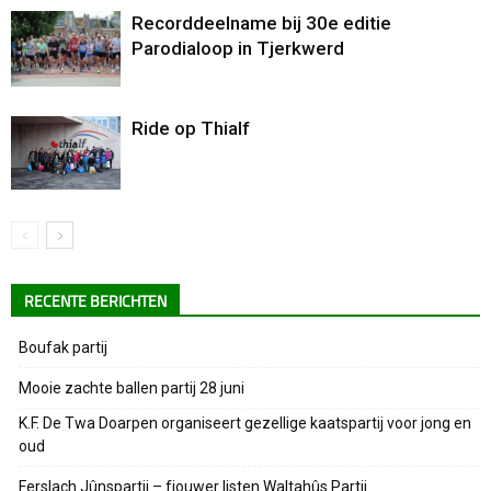
Recorddeelname bij 30e editie
Parodialoop in Tjerkwerd
Ride op Thialf
RECENTE BERICHTEN
Boufak partij
Mooie zachte ballen partij 28 juni
K.F. De Twa Doarpen organiseert gezellige kaatspartij voor jong en
oud
Ferslach Jûnspartij – fjouwer listen Waltahûs Partij