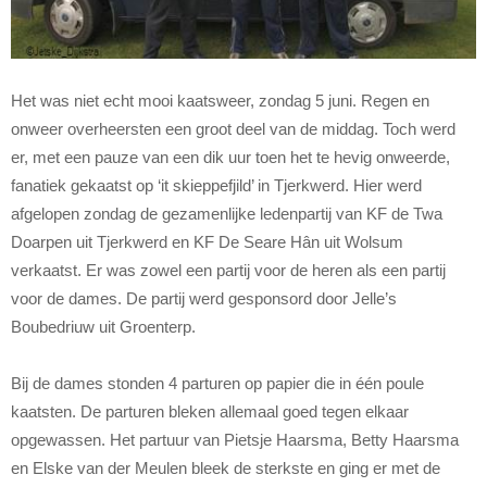
Het was niet echt mooi kaatsweer, zondag 5 juni. Regen en
onweer overheersten een groot deel van de middag. Toch werd
er, met een pauze van een dik uur toen het te hevig onweerde,
fanatiek gekaatst op ‘it skieppefjild’ in Tjerkwerd. Hier werd
afgelopen zondag de gezamenlijke ledenpartij van KF de Twa
Doarpen uit Tjerkwerd en KF De Seare Hân uit Wolsum
verkaatst. Er was zowel een partij voor de heren als een partij
voor de dames. De partij werd gesponsord door Jelle’s
Boubedriuw uit Groenterp.
Bij de dames stonden 4 parturen op papier die in één poule
kaatsten. De parturen bleken allemaal goed tegen elkaar
opgewassen. Het partuur van Pietsje Haarsma, Betty Haarsma
en Elske van der Meulen bleek de sterkste en ging er met de