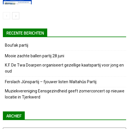
RECENTE BERICHTEN
Boufak partij
Mooie zachte ballen partij 28 juni
K.F. De Twa Doarpen organiseert gezellige kaatspartij voor jong en
oud
Ferslach Jûnspartij – fjouwer listen Waltahûs Partij
Muziekvereniging Eensgezindheid geeft zomerconcert op nieuwe
locatie in Tjerkwerd
ARCHIEF
Archief