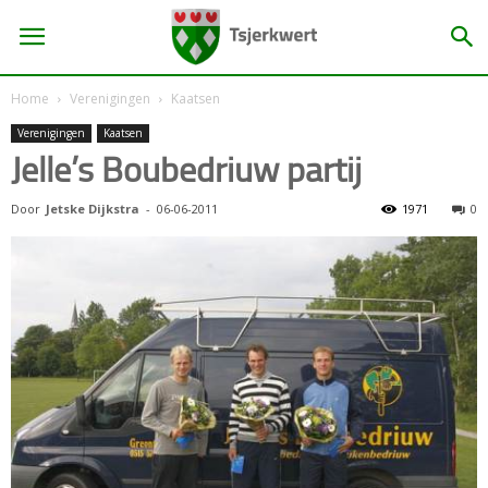
Home
Verenigingen
Kaatsen
Verenigingen
Kaatsen
Jelle’s Boubedriuw partij
Door
Jetske Dijkstra
-
06-06-2011
1971
0