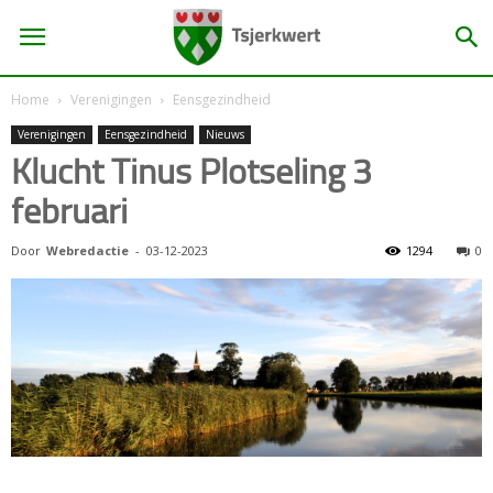
Home
Verenigingen
Eensgezindheid
Verenigingen
Eensgezindheid
Nieuws
Klucht Tinus Plotseling 3
februari
Door
Webredactie
-
03-12-2023
1294
0