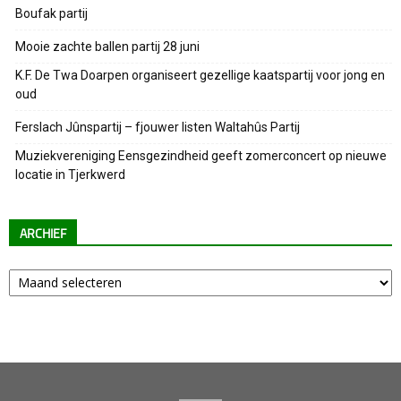
Boufak partij
Mooie zachte ballen partij 28 juni
K.F. De Twa Doarpen organiseert gezellige kaatspartij voor jong en
oud
Ferslach Jûnspartij – fjouwer listen Waltahûs Partij
Muziekvereniging Eensgezindheid geeft zomerconcert op nieuwe
locatie in Tjerkwerd
ARCHIEF
Archief