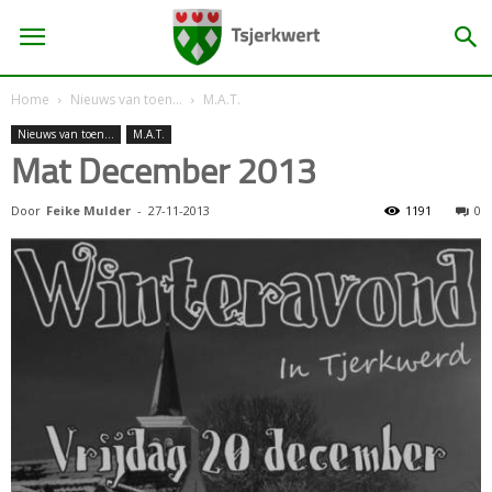
Home
Nieuws van toen...
M.A.T.
Nieuws van toen...
M.A.T.
Mat December 2013
Door
Feike Mulder
-
27-11-2013
1191
0