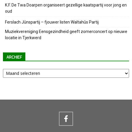
K.F. De Twa Doarpen organiseert gezellige kaatspartij voor jong en
oud
Ferslach Jûnspartij – fjouwer listen Waltahûs Partij
Muziekvereniging Eensgezindheid geeft zomerconcert op nieuwe
locatie in Tjerkwerd
ARCHIEF
Archief