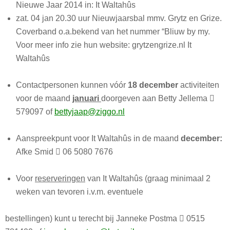
Nieuwe Jaar 2014 in: It Waltahûs
zat. 04 jan 20.30 uur Nieuwjaarsbal mmv. Grytz en Grize.
Coverband o.a.bekend van het nummer “Bliuw by my.
Voor meer info zie hun website: grytzengrize.nl It
Waltahûs
Contactpersonen kunnen v
óó
r
18 december
activiteiten
voor de maand
januari
doorgeven aan Betty Jellema

579097 of
bettyjaap@ziggo.nl
Aanspreekpunt voor It Waltahûs in de maand
december:
Afke Smid

06 5080 7676
Voor
reserveringen
van It Waltahûs (graag minimaal 2
weken van tevoren i.v.m. eventuele
bestellingen) kunt u terecht bij Janneke Postma

0515