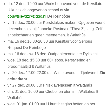
do. 12 dec. 19.00 uur Workshopavond voor de Kerstfair.
U kunt zich opgevenop school of via
douwtsjevdz@ziggo.nl
De Reinbôge
vr. 13 dec. 20.00 uur Kerststukjes maken. Opgeven vóór 6
december a.s. bij Janneke Postma of Thea Zijsling. Zelf
snoeischaar en groen meenemen.
It Waltahûs
ma. 16 dec.16.30-20.30 uur Kerstfair voor Serious
Request De Reinbôge
ma. 16 dec.- wo18 dec. Oudpapiercontainer Dyksicht
woe. 18 dec.
15.30
uur 60+ soos. Kerstviering en
broodmaaltijd It Waltahûs
vr. 20 dec. 17.00-22.00 uur Winteravond in Tjerkwerd.
Zie
achterkant.
vr. 27 dec. 20.00 uur Prijsklaverjassen It Waltahûs
din. 31 dec. 16.00 uur Oliebollen eten in It Waltahûs It
Waltahûs
woe. 01 jan. 01.00 uur U kunt het glas heffen op het