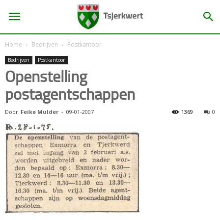
Home
Bedrijven
Postkantoor
Bedrijven
Postkantoor
Openstelling
postagentschappen
Door
Feike Mulder
-
09-01-2007
1369
0