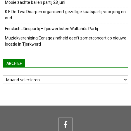
Mooie zachte ballen partij 28 juni
K.F. De Twa Doarpen organiseert gezellige kaatspartij voor jong en
oud
Ferslach Jûnspartij – fjouwer listen Waltahûs Partij
Muziekvereniging Eensgezindheid geeft zomerconcert op nieuwe
locatie in Tjerkwerd
ARCHIEF
Archief