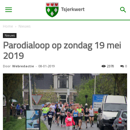
Home
Nieuws
Nieuws
Parodialoop op zondag 19 mei
2019
Door
Webredactie
-
08-01-2019
2370
0