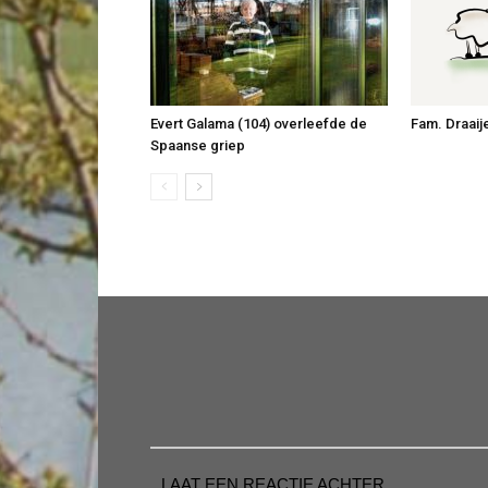
Evert Galama (104) overleefde de
Fam. Draaij
Spaanse griep
LAAT EEN REACTIE ACHTER