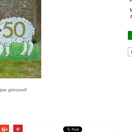
P
M
z
Ar
jaar getrouwd!