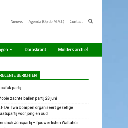
Nieuws
Agenda (Op de M.A.T.)
Contact
ngen
Dorpskrant
Mulders archief
RECENTE BERICHTEN
oufak partij
ooie zachte ballen partij 28 juni
.F. De Twa Doarpen organiseert gezellige
aatspartij voor jong en oud
erslach Jûnspartij – fjouwer listen Waltahûs