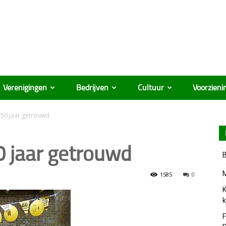
Verenigingen
Bedrijven
Cultuur
Voorzieni
 50 jaar getrouwd
0 jaar getrouwd
B
M
1585
0
K
k
F