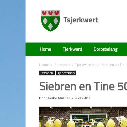
Tsjerkwert
Home
Tjerkwerd
Dorpsbelang
Home
Personen
Tjerkwerders
Siebren en Tine
Personen
Tjerkwerders
Siebren en Tine 5
Door
Feike Mulder
-
26-05-2011