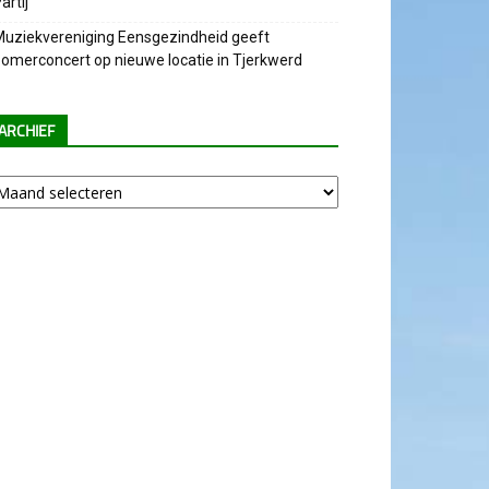
artij
uziekvereniging Eensgezindheid geeft
omerconcert op nieuwe locatie in Tjerkwerd
ARCHIEF
chief