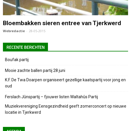
Bloembakken sieren entree van Tjerkwerd
Webredactie
-
28-05-2015
RECENTE BERICHTEN
Boufak partij
Mooie zachte ballen partij 28 juni
K.F. De Twa Doarpen organiseert gezellige kaatspartij voor jong en
oud
Ferslach Jûnspartij – fjouwer listen Waltahûs Partij
Muziekvereniging Eensgezindheid geeft zomerconcert op nieuwe
locatie in Tjerkwerd