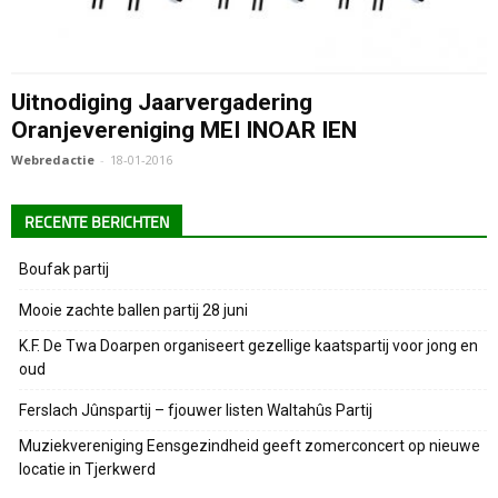
Uitnodiging Jaarvergadering
Oranjevereniging MEI INOAR IEN
Webredactie
-
18-01-2016
RECENTE BERICHTEN
Boufak partij
Mooie zachte ballen partij 28 juni
K.F. De Twa Doarpen organiseert gezellige kaatspartij voor jong en
oud
Ferslach Jûnspartij – fjouwer listen Waltahûs Partij
Muziekvereniging Eensgezindheid geeft zomerconcert op nieuwe
locatie in Tjerkwerd