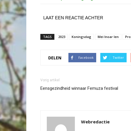
LAAT EEN REACTIE ACHTER
TAGS
2023
Koningsdag
Mei Inoar Ien
Pr
DELEN
Facebook
Twitter
Vorig artikel
Eensgezindheid winnaar Femuza festival
Webredactie