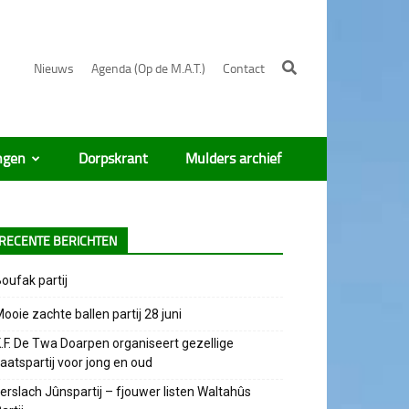
Nieuws
Agenda (Op de M.A.T.)
Contact
ngen
Dorpskrant
Mulders archief
RECENTE BERICHTEN
oufak partij
ooie zachte ballen partij 28 juni
.F. De Twa Doarpen organiseert gezellige
aatspartij voor jong en oud
erslach Jûnspartij – fjouwer listen Waltahûs