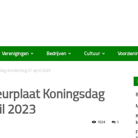
Verenigingen
Bedrijven
Cultuur
Voorzieni
dag donderdag 27 april 2023
urplaat Koningsdag
B
il 2023
M
K
1024
0
k
F