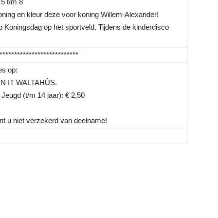
 5 t/m 8
oning en kleur deze voor koning Willem-Alexander!
 Koningsdag op het sportveld. Tijdens de kinderdisco
***************************
es op:
 IN IT WALTAHÛS.
eugd (t/m 14 jaar): € 2,50
bent u niet verzekerd van deelname!