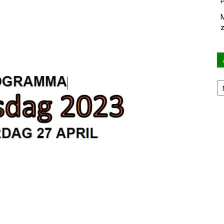
P
M
z
Ar