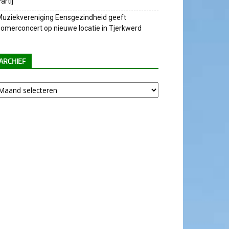
artij
uziekvereniging Eensgezindheid geeft
omerconcert op nieuwe locatie in Tjerkwerd
ARCHIEF
chief