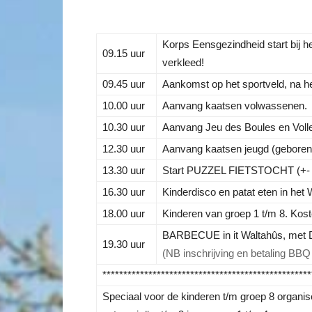
Korps Eensgezindheid start bij 
09.15 uur
verkleed!
09.45 uur
Aankomst op het sportveld, na het
10.00 uur
Aanvang kaatsen volwassenen.
10.30 uur
Aanvang Jeu des Boules en Volle
12.30 uur
Aanvang kaatsen jeugd (geboren v
13.30 uur
Start PUZZEL FIETSTOCHT (+- 12k
16.30 uur
Kinderdisco en patat eten in het 
18.00 uur
Kinderen van groep 1 t/m 8. Koste
BARBECUE in it Waltahûs, met
19.30 uur
(NB inschrijving en betaling BBQ 
**************************************************
Speciaal voor de kinderen t/m groep 8 organise