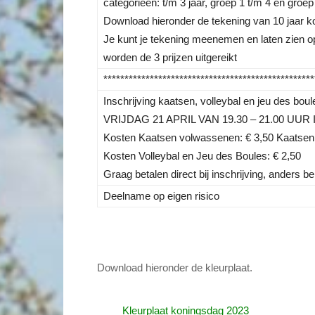
categorieën: t/m 3 jaar, groep 1 t/m 4 en groep
Download hieronder de tekening van 10 jaar k
Je kunt je tekening meenemen en laten zien op
worden de 3 prijzen uitgereikt
**************************************************
Inschrijving kaatsen, volleybal en jeu des boul
VRIJDAG 21 APRIL VAN 19.30 – 21.00 UUR
Kosten Kaatsen volwassenen: € 3,50 Kaatsen J
Kosten Volleybal en Jeu des Boules: € 2,50
Graag betalen direct bij inschrijving, anders 
Deelname op eigen risico
Download hieronder de kleurplaat.
Kleurplaat koningsdag 2023