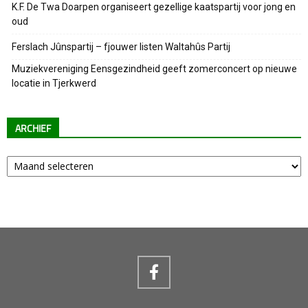
K.F. De Twa Doarpen organiseert gezellige kaatspartij voor jong en
oud
Ferslach Jûnspartij – fjouwer listen Waltahûs Partij
Muziekvereniging Eensgezindheid geeft zomerconcert op nieuwe
locatie in Tjerkwerd
ARCHIEF
Archief