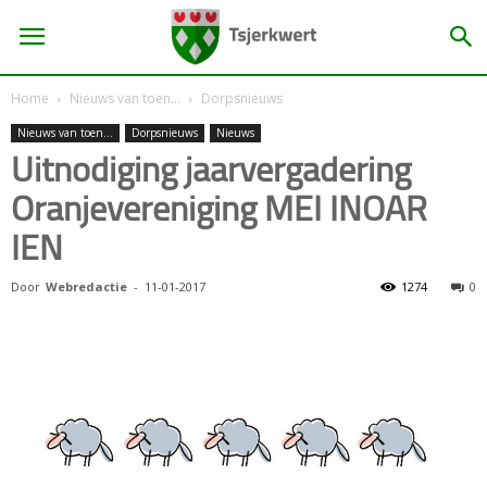
Home
Nieuws van toen...
Dorpsnieuws
Nieuws van toen...
Dorpsnieuws
Nieuws
Uitnodiging jaarvergadering
Oranjevereniging MEI INOAR
IEN
Door
Webredactie
-
11-01-2017
1274
0