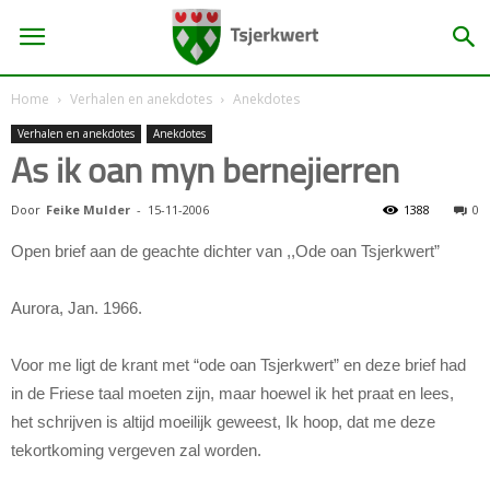
Home
Verhalen en anekdotes
Anekdotes
Verhalen en anekdotes
Anekdotes
As ik oan myn bernejierren
Door
Feike Mulder
-
15-11-2006
1388
0
Open brief aan de geachte dichter van ,,Ode oan Tsjerkwert”
Aurora, Jan. 1966.
Voor me ligt de krant met “ode oan Tsjerkwert” en deze brief had
in de Friese taal moeten zijn, maar hoewel ik het praat en lees,
het schrijven is altijd moeilijk geweest, Ik hoop, dat me deze
tekortkoming vergeven zal worden.