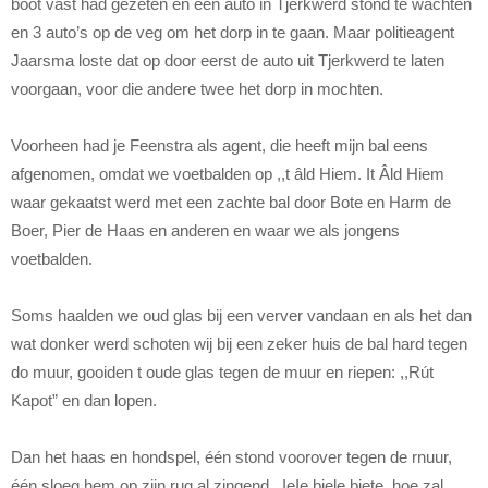
boot vast had gezeten en één auto in Tjerkwerd stond te wachten
en 3 auto’s op de veg om het dorp in te gaan. Maar politieagent
Jaarsma loste dat op door eerst de auto uit Tjerkwerd te laten
voorgaan, voor die andere twee het dorp in mochten.
Voorheen had je Feenstra als agent, die heeft mijn bal eens
afgenomen, omdat we voetbalden op ,,t âld Hiem. It Âld Hiem
waar gekaatst werd met een zachte bal door Bote en Harm de
Boer, Pier de Haas en anderen en waar we als jongens
voetbalden.
Soms haalden we oud glas bij een verver vandaan en als het dan
wat donker werd schoten wij bij een zeker huis de bal hard tegen
do muur, gooiden t oude glas tegen de muur en riepen: ,,Rút
Kapot” en dan lopen.
Dan het haas en hondspel, één stond voorover tegen de rnuur,
één sloeg hem op zijn rug al zingend ,,IeIe biele biete, hoe zal