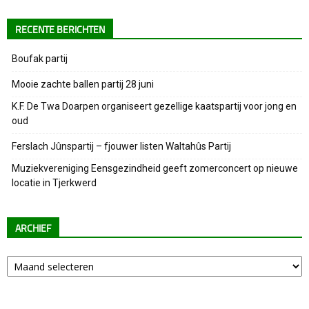
RECENTE BERICHTEN
Boufak partij
Mooie zachte ballen partij 28 juni
K.F. De Twa Doarpen organiseert gezellige kaatspartij voor jong en
oud
Ferslach Jûnspartij – fjouwer listen Waltahûs Partij
Muziekvereniging Eensgezindheid geeft zomerconcert op nieuwe
locatie in Tjerkwerd
ARCHIEF
Archief