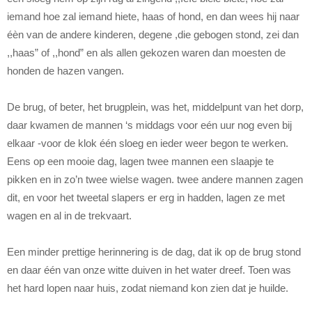
iemand hoe zal iemand hiete, haas of hond, en dan wees hij naar
éèn van de andere kinderen, degene ,die gebogen stond, zei dan
,,haas” of ,,hond” en als allen gekozen waren dan moesten de
honden de hazen vangen.
De brug, of beter, het brugplein, was het, middelpunt van het dorp,
daar kwamen de mannen ‘s middags voor eén uur nog even bij
elkaar -voor de klok één sloeg en ieder weer begon te werken.
Eens op een mooie dag, lagen twee mannen een slaapje te
pikken en in zo’n twee wielse wagen. twee andere mannen zagen
dit, en voor het tweetal slapers er erg in hadden, lagen ze met
wagen en al in de trekvaart.
Een minder prettige herinnering is de dag, dat ik op de brug stond
en daar één van onze witte duiven in het water dreef. Toen was
het hard lopen naar huis, zodat niemand kon zien dat je huilde.