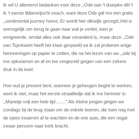
Ik wil U allereerst bedanken voor deze ,,Ode oan ‘t doarpke dêr’t
ik ‘t earste libbensljocht seach, want deze Ode gaf me een gratis
,,sentimental journey home, Er wordt hier dikwijls gezegd:,Het is
onmogelijk om terug te gaan naar wat je verliet, toen je
emigreerde, omdat alles ook daar veranderd is, maar deze ,,Ode
oan Tsjerkwert heeft het klaar gespeeld ea ik zal proberen enige
herinneringen op papier te zetten, die na het lezen van uw ,,ode bij
me opkwamen en af en toe vergezeld gingen van een zekere
druk in de keel.
Hoe oud je present bent, wanneer je geheugen begint te werken,
weet ik niet, maar het eerste straatliedje dat ik me herinner is:
,,Marietje vrijt een hele tijd…….” Als kleine jongen gingen we
zondags bij de brug staan om de enkele boeren, die toen nog met
de sjees kwamen af te wachten en de ene auto, die een nogal
zwaar persoon naar kerk bracht.