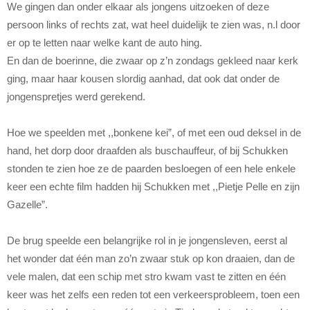
We gingen dan onder elkaar als jongens uitzoeken of deze
persoon links of rechts zat, wat heel duidelijk te zien was, n.l door
er op te letten naar welke kant de auto hing.
En dan de boerinne, die zwaar op z’n zondags gekleed naar kerk
ging, maar haar kousen slordig aanhad, dat ook dat onder de
jongenspretjes werd gerekend.
Hoe we speelden met ,,bonkene kei”, of met een oud deksel in de
hand, het dorp door draafden als buschauffeur, of bij Schukken
stonden te zien hoe ze de paarden besloegen of een hele enkele
keer een echte film hadden hij Schukken met ,,Pietje Pelle en zijn
Gazelle”.
De brug speelde een belangrijke rol in je jongensleven, eerst al
het wonder dat één man zo’n zwaar stuk op kon draaien, dan de
vele malen, dat een schip met stro kwam vast te zitten en één
keer was het zelfs een reden tot een verkeersprobleem, toen een