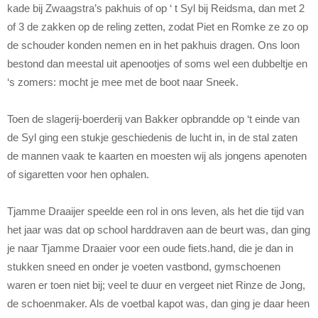
kade bij Zwaagstra’s pakhuis of op ‘ t Syl bij Reidsma, dan met 2
of 3 de zakken op de reling zetten, zodat Piet en Romke ze zo op
de schouder konden nemen en in het pakhuis dragen. Ons loon
bestond dan meestal uit apenootjes of soms wel een dubbeltje en
‘s zomers: mocht je mee met de boot naar Sneek.
Toen de slagerij-boerderij van Bakker opbrandde op ‘t einde van
de Syl ging een stukje geschiedenis de lucht in, in de stal zaten
de mannen vaak te kaarten en moesten wij als jongens apenoten
of sigaretten voor hen ophalen.
Tjamme Draaijer speelde een rol in ons leven, als het die tijd van
het jaar was dat op school harddraven aan de beurt was, dan ging
je naar Tjamme Draaier voor een oude fiets.hand, die je dan in
stukken sneed en onder je voeten vastbond, gymschoenen
waren er toen niet bij; veel te duur en vergeet niet Rinze de Jong,
de schoenmaker. Als de voetbal kapot was, dan ging je daar heen