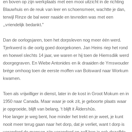
en boven op zijn werkplaats met een mooi uitzicht in de richting
Blauwhuis en de reuk van leer en schoensmeer, wachtte je dan,
terwijl Rinze de bal weer naaide en tevreden was met een
,,vriendelijk bedankt.”
Dan de oorlogsjaren, toen het dorpsleven nog meer één werd.
Tjerkwerd is die oorlg goed doorgekonen. Jan Heins riep het rond
en hoewel slechts 14 jaar, we waren er hij toen de Hiemsdiik werd
doorgegraven. En Wiebe Antonides en ik draaiden de Ymswouder
brége omhoog toen de eerste moffen van Bolsward naar Workum
kwamen.
Toen als vrijwilliger in dienst, later in de kost in Groot Mokum en in
1950 naar Canada. Maar waar je ook zit, je geboorte plaats waar
je opgroeide, blijft van belang, ‘t blijft it Âldershûs.
Hoe langer je weg bent, hoe minder het trekt en je weet, je kunt
nooit meer terug gaan naar het dorp, dat je verliet, want t dorp is
veranderd de mensen zijn veranderd en zelf ben je ook dezelfde