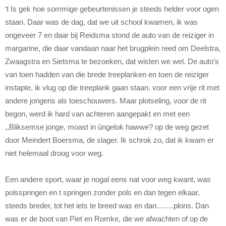
‘t Is gek hoe sommige gebeurtenissen je steeds helder voor ogen
staan. Daar was de dag, dat we uit school kwamen, ik was
ongeveer 7 en daar bij Reidsma stond de auto van de reiziger in
margarine, die daar vandaan naar het brugplein reed om Deelstra,
Zwaagstra en Sietsma te bezoeken, dat wisten we wel. De auto’s
van toen hadden van die brede treeplanken en toen de reiziger
instapte, ik vlug op die treeplank gaan staan. voor een vrije rit met
andere jongens als toeschouwers. Maar plotseling, voor de rit
begon, werd ik hard van achteren aangepakt en met een
,,Bliksemse jonge, moast in ûngelok hawwe? op de weg gezet
door Meindert Boersma, de slager. Ik schrok zo, dat ik kwam er
niet helemaal droog voor weg.
Een andere sport, waar je nogal eens nat voor weg kwant, was
polsspringen en t springen zonder pols en dan tegen elkaar,
steeds breder, tot het iets te breed was en dan…….plons. Dan
was er de boot van Piet en Romke, die we afwachten of op de