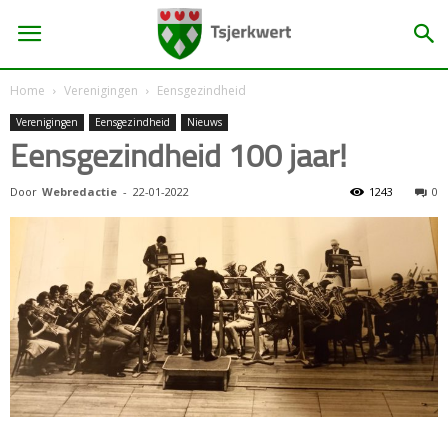
Home
Verenigingen
Eensgezindheid
Verenigingen
Eensgezindheid
Nieuws
Eensgezindheid 100 jaar!
Door
Webredactie
-
22-01-2022
1243
0