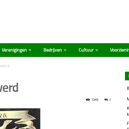
Verenigingen
Bedrijven
Cultuur
Voorzieni
rkwerd
werd
B
M
1345
0
K
k
F