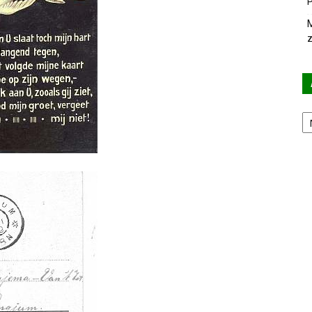
P
M
z
Ar