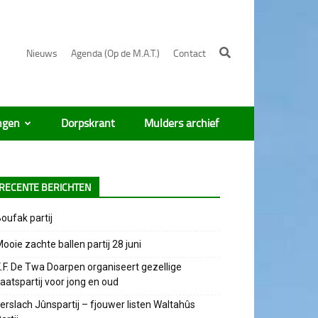
Nieuws
Agenda (Op de M.A.T.)
Contact
ngen
Dorpskrant
Mulders archief
RECENTE BERICHTEN
oufak partij
ooie zachte ballen partij 28 juni
.F. De Twa Doarpen organiseert gezellige
aatspartij voor jong en oud
erslach Jûnspartij – fjouwer listen Waltahûs