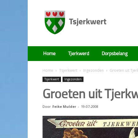
Tsjerkwert
Home
Tjerkwerd
Dorpsbelang
Home
Tsjerkwert
Ingezonden
Groeten uit Tje
Tsjerkwert
Ingezonden
Groeten uit Tjerk
Door
Feike Mulder
-
19-07-2008