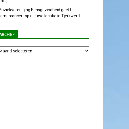
artij
uziekvereniging Eensgezindheid geeft
omerconcert op nieuwe locatie in Tjerkwerd
ARCHIEF
chief