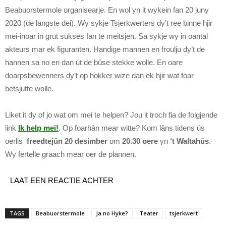
Beabuorstermole organisearje. En wol yn it wykein fan 20 juny
2020 (de langste dei). Wy sykje Tsjerkwerters dy’t ree binne hjir
mei-inoar in grut sukses fan te meitsjen. Sa sykje wy in oantal
akteurs mar ek figuranten. Handige mannen en froulju dy’t de
hannen sa no en dan út de bûse stekke wolle. En oare
doarpsbewenners dy’t op hokker wize dan ek hjir wat foar
betsjutte wolle.
Liket it dy of jo wat om mei te helpen? Jou it troch fia de folgjende
link
Ik help mei!
. Op foarhân mear witte? Kom lâns tidens ús
oerlis
freedtejûn 20 desimber
om
20.30 oere
yn
‘t Waltahûs
.
Wy fertelle graach mear oer de plannen.
LAAT EEN REACTIE ACHTER
TAGS
Beabuorstermole
Ja no Hyke?
Teater
tsjerkwert