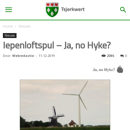
Home
Nieuws
Nieuws
Iepenloftspul – Ja, no Hyke?
Door
Webredactie
-
11-12-2019
2086
0