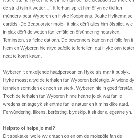
de striid tsjin it wetter…’. It ferhaal spilet him ôf yn de tiid fan
mûnders-pear Wyberen en Hyke Koopmans. Jouke Hylkema sei
eartiids -De Beabuorster mole- it plak dêr’t alles him ôfspilet, wie
in plak dêr’t de wetten fan ienfâld en ôfsûndering hearsken.
Teminsten, sa fielde dat oan. De bewenners kamen net folle fan it
hiem en Wyberen hie altyd safolle te fertellen, dat Hyke oan teater
neat te koart kaam.
Wyberen it orakeljende haadpersoan en Hyke sis mar it publyk.
Hyke moast altyd de ferhalen fan Wyberen befêstigje. Al wiene dy
ferhalen somtiden ek noch sa sterk. Wyberen hie in goed ferstân.
Troch de ferhalen fan Wyberen hinne hearre jo ek wat fan ‘e
wredens en tagelyk skientme fan ‘e natuer en it minsklike aard.
Ferwûndering, lilkens, berêsting, blydskip, it sit der allegearre yn.
Helpsto of helpe jo mei?
Dit spektakel wolle wy graach op en om de molepôle fan de