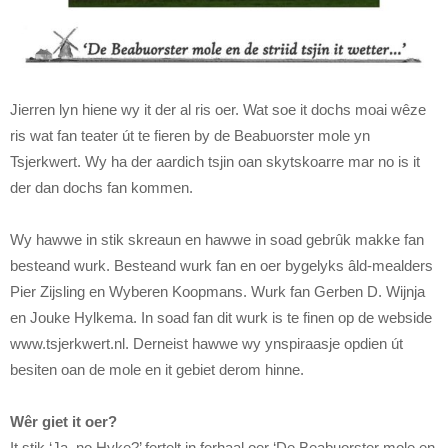
Jierren lyn hiene wy it der al ris oer. Wat soe it dochs moai wêze
ris wat fan teater út te fieren by de Beabuorster mole yn
Tsjerkwert. Wy ha der aardich tsjin oan skytskoarre mar no is it
der dan dochs fan kommen.
Wy hawwe in stik skreaun en hawwe in soad gebrûk makke fan
besteand wurk. Besteand wurk fan en oer bygelyks âld-mealders
Pier Zijsling en Wyberen Koopmans. Wurk fan Gerben D. Wijnja
en Jouke Hylkema. In soad fan dit wurk is te finen op de webside
www.tsjerkwert.nl. Derneist hawwe wy ynspiraasje opdien út
besiten oan de mole en it gebiet derom hinne.
Wêr giet it oer?
It stik ‘Ja, no Hyke?’ fertelt in ferhaal oer ‘De Beabuorster mole en