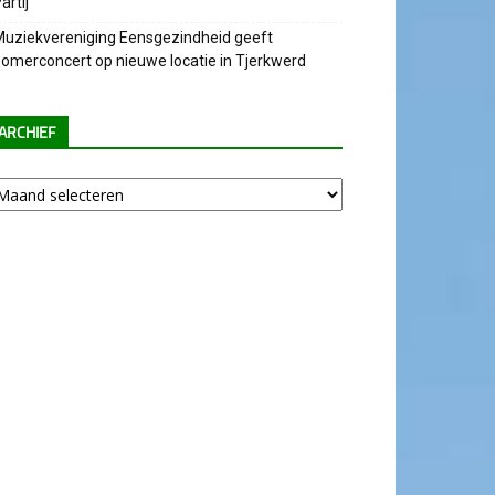
artij
uziekvereniging Eensgezindheid geeft
omerconcert op nieuwe locatie in Tjerkwerd
ARCHIEF
chief