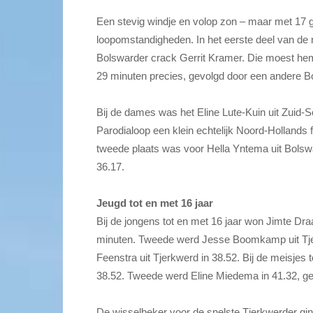
Een stevig windje en volop zon – maar met 17 g
loopomstandigheden. In het eerste deel van de 
Bolswarder crack Gerrit Kramer. Die moest hem 
29 minuten precies, gevolgd door een andere Bol
Bij de dames was het Eline Lute-Kuin uit Zuid-
Parodialoop een klein echtelijk Noord-Hollands 
tweede plaats was voor Hella Yntema uit Bolswa
36.17.
Jeugd tot en met 16 jaar
Bij de jongens tot en met 16 jaar won Jimte Draa
minuten. Tweede werd Jesse Boomkamp uit Tje
Feenstra uit Tjerkwerd in 38.52. Bij de meisjes
38.52. Tweede werd Eline Miedema in 41.32, ge
De wisselbeker voor de snelste Tjerkwerder gin