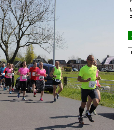
P
M
z
Ar