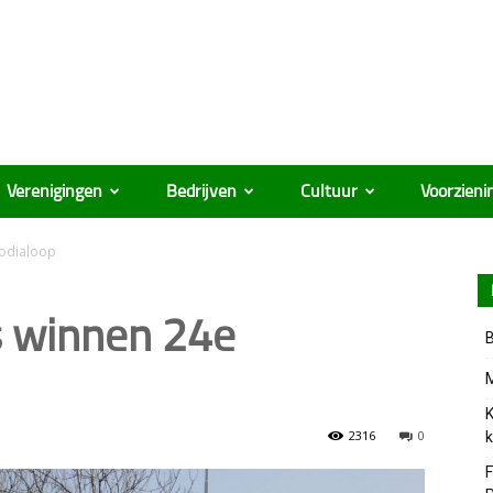
Verenigingen
Bedrijven
Cultuur
Voorzieni
rodialoop
s winnen 24e
B
M
K
2316
0
k
F