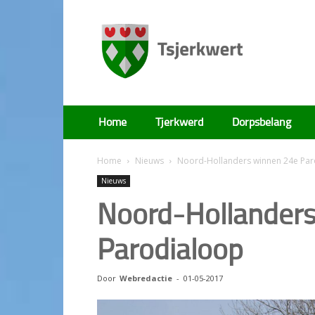
Tsjerkwert
Home
Tjerkwerd
Dorpsbelang
Home
Nieuws
Noord-Hollanders winnen 24e Pa
Nieuws
Noord-Hollander
Parodialoop
Door
Webredactie
-
01-05-2017