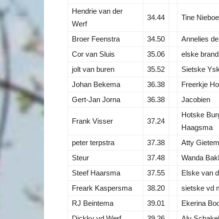
Hendrie van der
34.44
Tine Nieboe
Werf
Broer Feenstra
34.50
Annelies de
Cor van Sluis
35.06
elske bran
jolt van buren
35.52
Sietske Ys
Johan Bekema
36.38
Freerkje H
Gert-Jan Jorna
36.38
Jacobien
Hotske Bur
Frank Visser
37.24
Haagsma
peter terpstra
37.38
Atty Giete
Steur
37.48
Wanda Bak
Steef Haarsma
37.55
Elske van 
Freark Kaspersma
38.20
sietske vd 
RJ Beintema
39.01
Ekerina Bo
Dickky vd Werf
39.26
Aly Schake