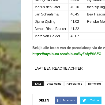
Marius den Otter
40.10
thea zijsling
Jan Schaafsma
40.45
Bea Haags
Djurre Zijsling
41.02
Renske Mol
Bertus Rinse Bakker
41.22
Marc van Gelder
46.07
Bekijk alle foto’s van de parodialoop via de 
https://myalbum.com/album/3yZbfyEfiSFO
LAAT EEN REACTIE ACHTER
TAGS
24ste editie
Parodialoop
Tjerkwerd
DELEN
Facebook
Twitter