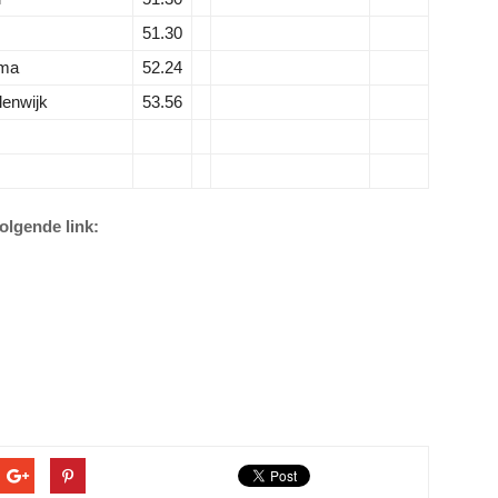
51.30
ma
52.24
enwijk
53.56
volgende link: