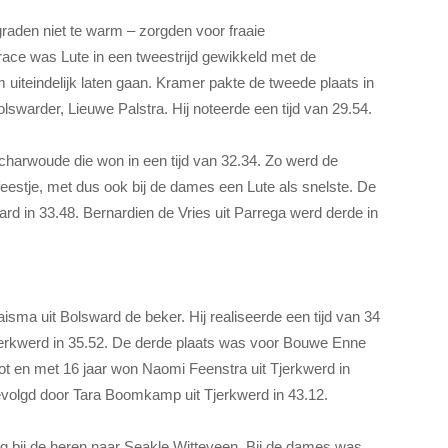
raden niet te warm – zorgden voor fraaie
race was Lute in een tweestrijd gewikkeld met de
uiteindelijk laten gaan. Kramer pakte de tweede plaats in
swarder, Lieuwe Palstra. Hij noteerde een tijd van 29.54.
Scharwoude die won in een tijd van 32.34. Zo werd de
feestje, met dus ook bij de dames een Lute als snelste. De
rd in 33.48. Bernardien de Vries uit Parrega werd derde in
isma uit Bolsward de beker. Hij realiseerde een tijd van 34
rkwerd in 35.52. De derde plaats was voor Bouwe Enne
 tot en met 16 jaar won Naomi Feenstra uit Tjerkwerd in
volgd door Tara Boomkamp uit Tjerkwerd in 43.12.
g bij de heren naar Seakle Witteveen. Bij de dames was