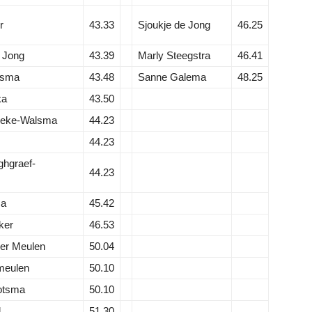
r
43.33
Sjoukje de Jong
46.25
 Jong
43.39
Marly Steegstra
46.41
dsma
43.48
Sanne Galema
48.25
ka
43.50
oeke-Walsma
44.23
44.23
ghgraef-
44.23
ma
45.42
ker
46.53
der Meulen
50.04
meulen
50.10
otsma
50.10
l
51.30