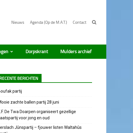
Nieuws
Agenda (Op de M.A.T.)
Contact
ngen
Dorpskrant
Mulders archief
RECENTE BERICHTEN
oufak partij
ooie zachte ballen partij 28 juni
.F. De Twa Doarpen organiseert gezellige
aatspartij voor jong en oud
erslach Jûnspartij – fjouwer listen Waltahûs