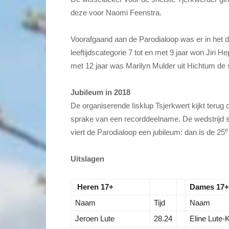
deze voor Naomi Feenstra.
Voorafgaand aan de Parodialoop was er in het d
leeftijdscategorie 7 tot en met 9 jaar won Jiri H
met 12 jaar was Marilyn Mulder uit Hichtum de 
Jubileum in 2018
De organiserende Iisklup Tsjerkwert kijkt ter
sprake van een recorddeelname. De wedstrijd st
e
viert de Parodialoop een jubileum: dan is de 25
Uitslagen
Heren 17+
Dames 17+
Naam
Tijd
Naam
Jeroen Lute
28.24
Eline Lute-