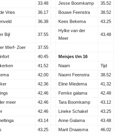
33.48
Jesse Boomkamp
35.52
de Vries
36.17
Bouwe Feenstra
38.52
enveld
36.38
Kees Bekema
43.25
Hylke van der
r Bijl
37.55
43.48
Meer
er Werf- Zoer
37.55
nfort
40.45
Meisjes t/m 16
rkerken
41.52
Naam
Tijd
lkema
42.00
Naomi Feenstra
38.52
kker
42.36
Eline Miedema
41.32
ings
42.46
Femke galama
42.48
der meer
42.46
Tara Boomkamp
43.12
er
42.46
Lineke Schakel
43.25
heltinga
43.14
Anne Galama
43.48
s
43.25
Marit Draaisma
46.02