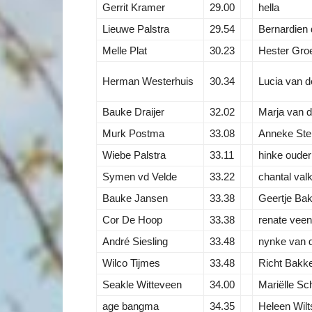
Gerrit Kramer
29.00
hella
Lieuwe Palstra
29.54
Bernardien 
Melle Plat
30.23
Hester Gro
Herman Westerhuis
30.34
Lucia van de
Bauke Draijer
32.02
Marja van d
Murk Postma
33.08
Anneke Stei
Wiebe Palstra
33.11
hinke oude
Symen vd Velde
33.22
chantal va
Bauke Jansen
33.38
Geertje Ba
Cor De Hoop
33.38
renate veen
André Siesling
33.48
nynke van 
Wilco Tijmes
33.48
Richt Bakk
Seakle Witteveen
34.00
Mariëlle Sc
age bangma
34.35
Heleen Wilt