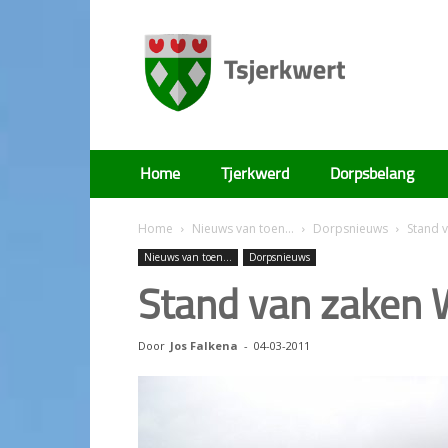
Tsjerkwert
Home
Tjerkwerd
Dorpsbelang
Home
Nieuws van toen...
Dorpsnieuws
Stand 
Nieuws van toen...
Dorpsnieuws
Stand van zaken 
Door
Jos Falkena
-
04-03-2011