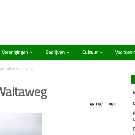
Verenigingen
Bedrijven
Cultuur
Voorzieni
van zaken Waltaweg
Waltaweg
B
M
1192
0
K
k
F