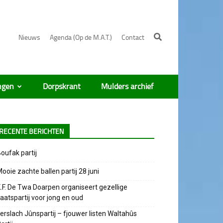
Nieuws
Agenda (Op de M.A.T.)
Contact
ngen
Dorpskrant
Mulders archief
RECENTE BERICHTEN
oufak partij
ooie zachte ballen partij 28 juni
.F. De Twa Doarpen organiseert gezellige
aatspartij voor jong en oud
erslach Jûnspartij – fjouwer listen Waltahûs