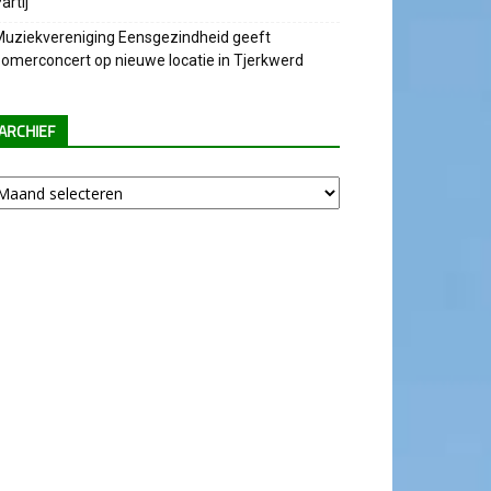
artij
uziekvereniging Eensgezindheid geeft
omerconcert op nieuwe locatie in Tjerkwerd
ARCHIEF
chief