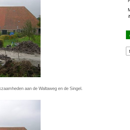
P
M
z
Ar
rkzaamheden aan de Waltaweg en de Singel.